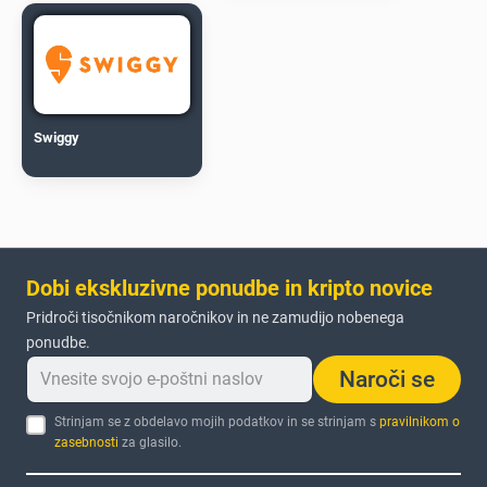
Swiggy
Dobi ekskluzivne ponudbe in kripto novice
Pridroči tisočnikom naročnikov in ne zamudijo nobenega
ponudbe.
Naroči se
Strinjam se z obdelavo mojih podatkov in se strinjam s
pravilnikom o
zasebnosti
za glasilo.