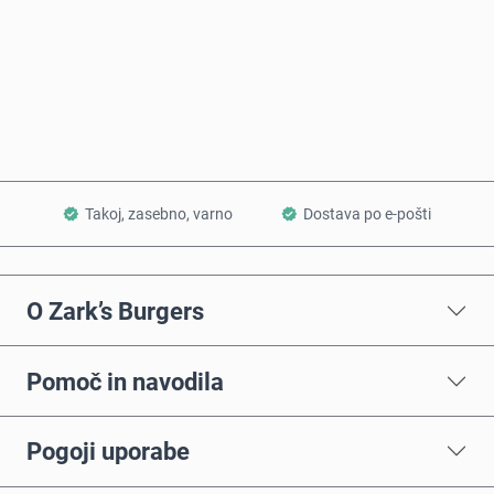
Kupi zdaj
Dodaj v košarico
Takoj, zasebno, varno
Dostava po e-pošti
O Zark’s Burgers
Pomoč in navodila
Pogoji uporabe