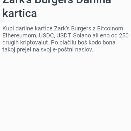
kartica
Kupi darilne kartice Zark’s Burgers z Bitcoinom,
Ethereumom, USDC, USDT, Solano ali eno od 250
drugih kriptovalut. Po plačilu boš kodo bona
takoj prejel na svoj e-poštni naslov.
Izberi regijo
Izberi znesek
Ocenjena cena