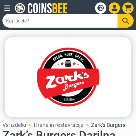
Vsi izdelki
Hrana in restavracije
Zark's Burgers
Zark’s Burgers Darilna