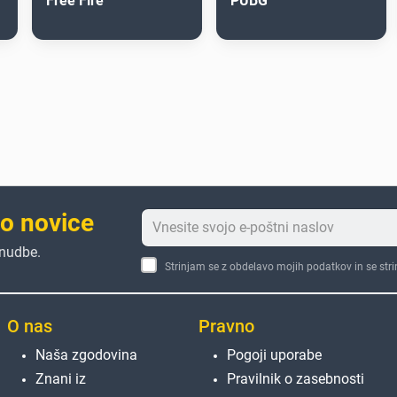
Free Fire
PUBG
to novice
onudbe.
Strinjam se z obdelavo mojih podatkov in se str
O nas
Pravno
Naša zgodovina
Pogoji uporabe
Znani iz
Pravilnik o zasebnosti