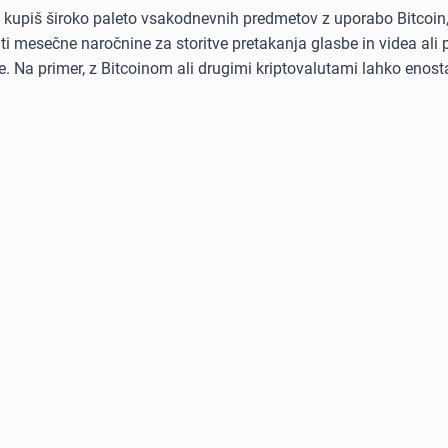
ko kupiš široko paleto vsakodnevnih predmetov z uporabo Bitcoin
kriti mesečne naročnine za storitve pretakanja glasbe in videa al
. Na primer, z Bitcoinom ali drugimi kriptovalutami lahko enost