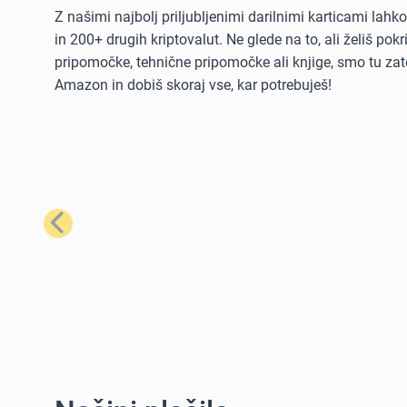
Z našimi najbolj priljubljenimi darilnimi karticami lah
in 200+ drugih kriptovalut. Ne glede na to, ali želiš po
pripomočke, tehnične pripomočke ali knjige, smo tu zate
Amazon in dobiš skoraj vse, kar potrebuješ!
Prejšnji