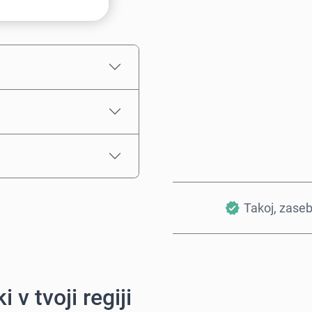
Ocenjena cena
Takoj, zase
i v tvoji regiji