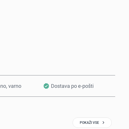
Kupi zdaj
Dodaj v košarico
bno, varno
Dostava po e-pošti
POKAŽI VSE