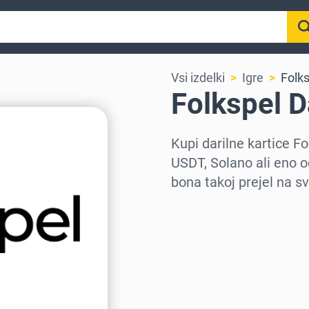
Vsi izdelki
Igre
Folk
Folkspel D
Kupi darilne kartice 
USDT, Solano ali eno o
bona takoj prejel na sv
Izberi regijo
Izberi znesek