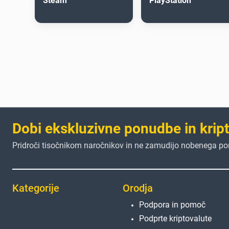
Steam
PlayStation
Dobi ekskluzivne ponudbe in krip
Pridroči tisočnikom naročnikov in ne zamudijo nobenega p
Kategorije
Orodja
Podpora in pomoč
Podprte kriptovalute