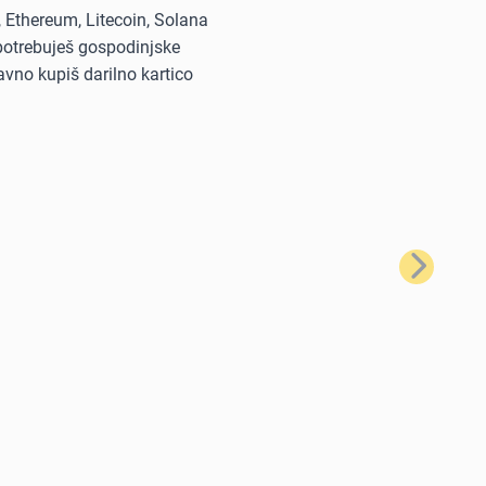
, Ethereum, Litecoin, Solana
i potrebuješ gospodinjske
avno kupiš darilno kartico
Naslednji