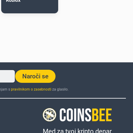
Roblox
Naroči se
injam s
pravilnikom o zasebnosti
za glasilo.
Med za tvoj kripto denar