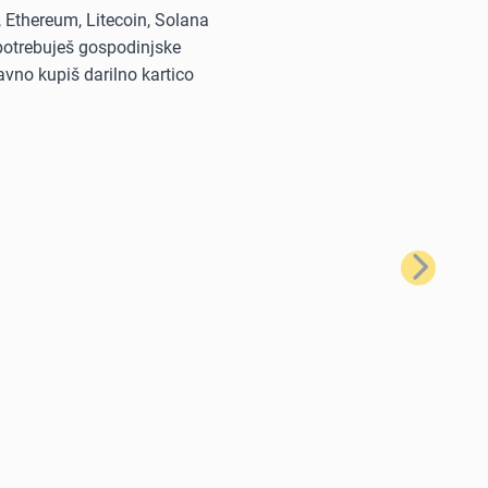
, Ethereum, Litecoin, Solana
i potrebuješ gospodinjske
avno kupiš darilno kartico
Naslednji