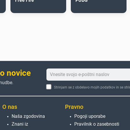
Free Fire
PUBG
to novice
onudbe.
Strinjam se z obdelavo mojih podatkov in se str
O nas
Pravno
Naša zgodovina
Pogoji uporabe
Znani iz
Pravilnik o zasebnosti