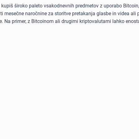
ko kupiš široko paleto vsakodnevnih predmetov z uporabo Bitcoin
kriti mesečne naročnine za storitve pretakanja glasbe in videa al
. Na primer, z Bitcoinom ali drugimi kriptovalutami lahko enost