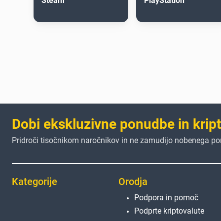
Steam
PlayStation
Dobi ekskluzivne ponudbe in krip
Pridroči tisočnikom naročnikov in ne zamudijo nobenega p
Kategorije
Orodja
Podpora in pomoč
Podprte kriptovalute