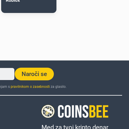
Roblox
Naroči se
injam s
pravilnikom o zasebnosti
za glasilo.
Med za tvoj kripto denar