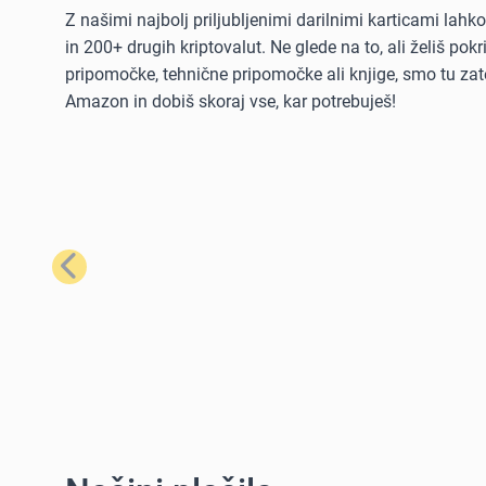
Z našimi najbolj priljubljenimi darilnimi karticami lah
in 200+ drugih kriptovalut. Ne glede na to, ali želiš po
pripomočke, tehnične pripomočke ali knjige, smo tu zate
Amazon in dobiš skoraj vse, kar potrebuješ!
Prejšnji