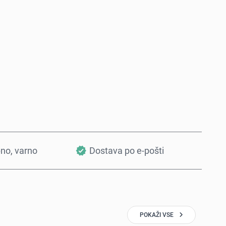
Kupi zdaj
Dodaj v košarico
bno, varno
Dostava po e-pošti
POKAŽI VSE