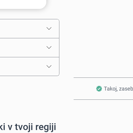
Ocenjena cena
Takoj, zase
i v tvoji regiji