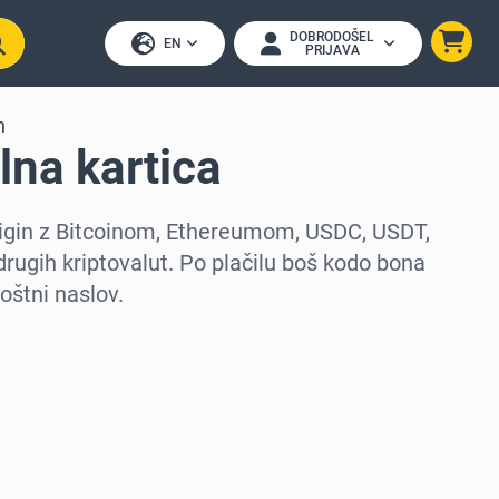
DOBRODOŠEL
EN
PRIJAVA
n
lna kartica
Origin z Bitcoinom, Ethereumom, USDC, USDT,
drugih kriptovalut. Po plačilu boš kodo bona
poštni naslov.