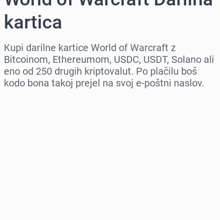
kartica
Kupi darilne kartice World of Warcraft z
Bitcoinom, Ethereumom, USDC, USDT, Solano ali
eno od 250 drugih kriptovalut. Po plačilu boš
kodo bona takoj prejel na svoj e-poštni naslov.
Izberi regijo
Izberi znesek
Ocenjena cena