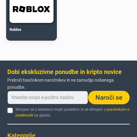
Roblox
Dobi ekskluzivne ponudbe in kripto novice
Pridroči tisočnikom naročnikov in ne zamudijo nobenega
ponudbe.
Naroči se
Strinjam se z obdelavo mojih podatkov in se strinjam s
pravilnikom o
zasebnosti
za glasilo.
Kategorije