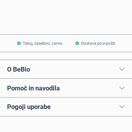
Dodaj v košarico
Takoj, zasebno, varno
Dostava po e-pošti
O BeBio
Pomoč in navodila
Pogoji uporabe