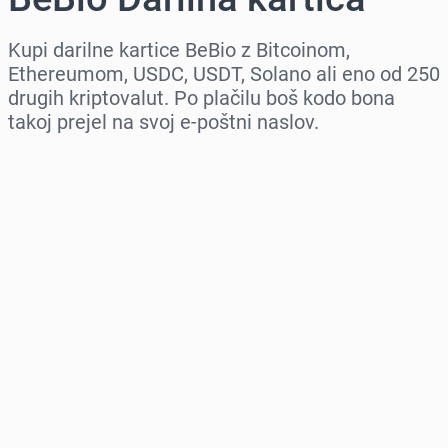
Kupi darilne kartice BeBio z Bitcoinom,
Ethereumom, USDC, USDT, Solano ali eno od 250
drugih kriptovalut. Po plačilu boš kodo bona
takoj prejel na svoj e-poštni naslov.
Izberi regijo
Izberi znesek
Ocenjena cena
Kupi zdaj