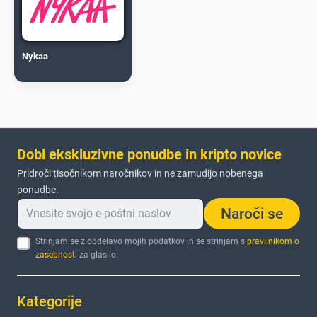
Nykaa
Dobi ekskluzivne ponudbe in kripto novice
Pridroči tisočnikom naročnikov in ne zamudijo nobenega
ponudbe.
Naroči se
Strinjam se z obdelavo mojih podatkov in se strinjam s
pravilnikom o
zasebnosti
za glasilo.
Kategorije