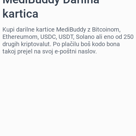
kartica
Kupi darilne kartice MediBuddy z Bitcoinom,
Ethereumom, USDC, USDT, Solano ali eno od 250
drugih kriptovalut. Po plačilu boš kodo bona
takoj prejel na svoj e-poštni naslov.
Izberi regijo
Izberi znesek
Ocenjena cena