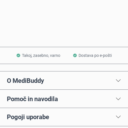
Kupi zdaj
Dodaj v košarico
Takoj, zasebno, varno
Dostava po e-pošti
O MediBuddy
Pomoč in navodila
Pogoji uporabe