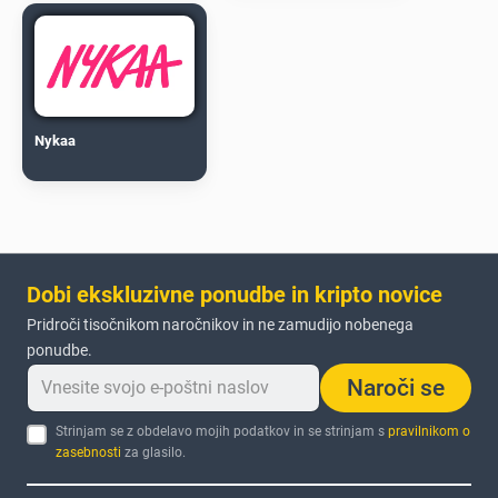
Nykaa
Dobi ekskluzivne ponudbe in kripto novice
Pridroči tisočnikom naročnikov in ne zamudijo nobenega
ponudbe.
Naroči se
Strinjam se z obdelavo mojih podatkov in se strinjam s
pravilnikom o
zasebnosti
za glasilo.