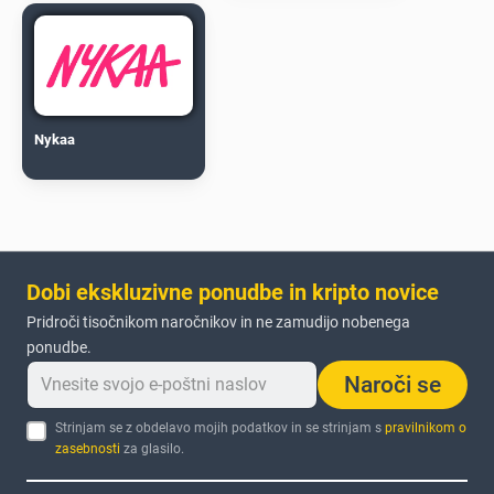
Nykaa
Dobi ekskluzivne ponudbe in kripto novice
Pridroči tisočnikom naročnikov in ne zamudijo nobenega
ponudbe.
Naroči se
Strinjam se z obdelavo mojih podatkov in se strinjam s
pravilnikom o
zasebnosti
za glasilo.