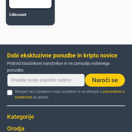
Cdiscount
Dobi ekskluzivne ponudbe in kripto novice
Pridroči tisočnikom naročnikov in ne zamudijo nobenega
ponudbe.
Naroči se
Strinjam se z obdelavo mojih podatkov in se strinjam s
pravilnikom o
zasebnosti
za glasilo.
Kategorije
Orodja