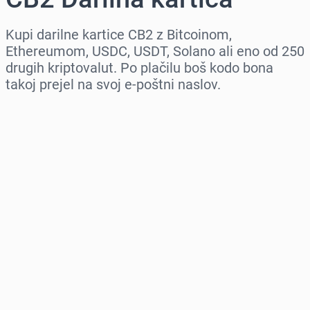
Kupi darilne kartice CB2 z Bitcoinom,
Ethereumom, USDC, USDT, Solano ali eno od 250
drugih kriptovalut. Po plačilu boš kodo bona
takoj prejel na svoj e-poštni naslov.
Izberi regijo
Izberi znesek
Ocenjena cena
Kupi zdaj