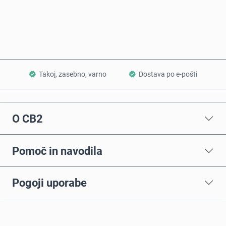
Dodaj v košarico
Takoj, zasebno, varno
Dostava po e-pošti
O CB2
Pomoč in navodila
Pogoji uporabe