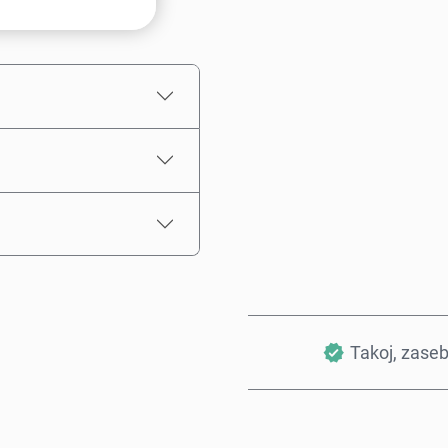
Ocenjena cena
Takoj, zase