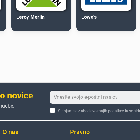
Leroy Merlin
Lowe's
to novice
onudbe.
Strinjam se z obdelavo mojih podatkov in se str
O nas
Pravno