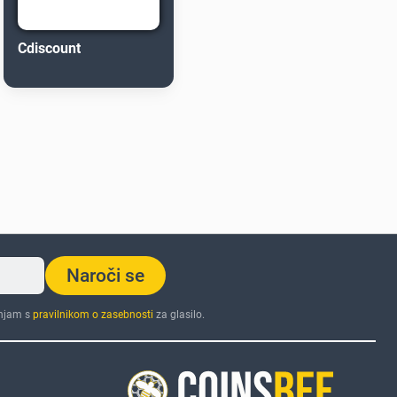
Cdiscount
Naroči se
injam s
pravilnikom o zasebnosti
za glasilo.