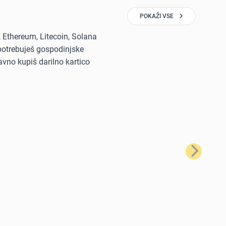
POKAŽI VSE
, Ethereum, Litecoin, Solana
i potrebuješ gospodinjske
avno kupiš darilno kartico
Naslednji