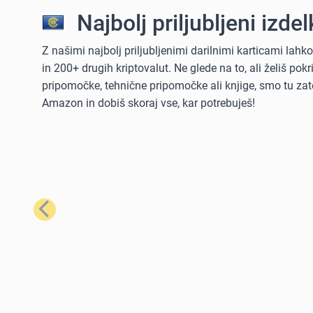
Najbolj priljubljeni izdelk
Z našimi najbolj priljubljenimi darilnimi karticami lah
in 200+ drugih kriptovalut. Ne glede na to, ali želiš po
pripomočke, tehnične pripomočke ali knjige, smo tu zate
Amazon in dobiš skoraj vse, kar potrebuješ!
Prejšnji