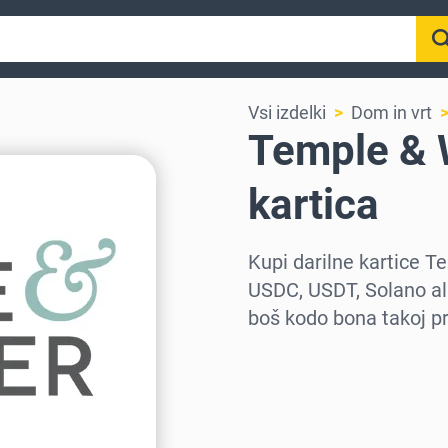
Vsi izdelki
Dom in vrt
Temple & 
kartica
Kupi darilne kartice 
USDC, USDT, Solano ali
boš kodo bona takoj pr
Izberi regijo
Izberi znesek