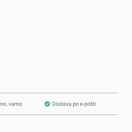
Kupi zdaj
Dodaj v košarico
bno, varno
Dostava po e-pošti