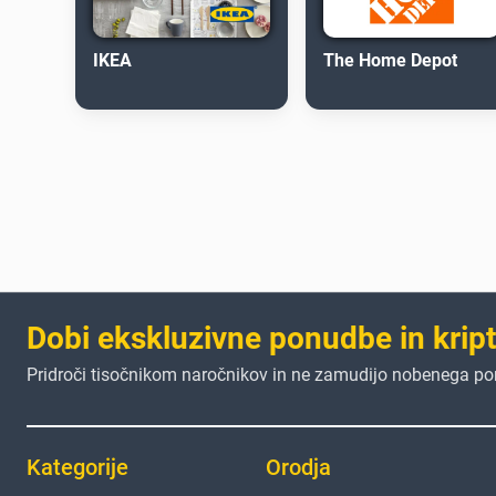
IKEA
The Home Depot
Dobi ekskluzivne ponudbe in krip
Pridroči tisočnikom naročnikov in ne zamudijo nobenega p
Kategorije
Orodja