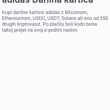
Kupi darilne kartice adidas z Bitcoinom,
Ethereumom, USDC, USDT, Solano ali eno od 250
drugih kriptovalut. Po plačilu boš kodo bona
takoj prejel na svoj e-poštni naslov.
Izberi regijo
Izberi znesek
Ocenjena cena
Kupi zdaj