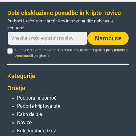
Dobi ekskluzivne ponudbe in kripto novice
Pridroči tisočnikom naročnikov in ne zamudijo nobenega
ponudbe.
Naroči se
Strinjam se z obdelavo mojih podatkov in se strinjam s
pravilnikom o
zasebnosti
za glasilo.
Kategorije
Orodja
Podpora in pomoč
Podprte kriptovalute
Kako deluje
Novice
Koledar dogodkov