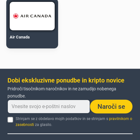
Air Canada
Dobi ekskluzivne ponudbe in kripto novice
Pridroči tisočnikom naročnikov in ne zamudijo nobenega
ponudbe.
Naroči se
Strinjam se z obdelavo mojih podatkov in se strinjam s
pravilnikom o
zasebnosti
za glasilo.