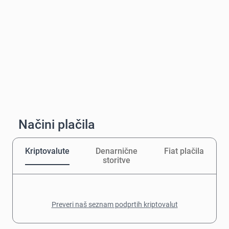
Načini plačila
Kriptovalute
Denarnične
Fiat plačila
storitve
Preveri naš seznam podprtih kriptovalut