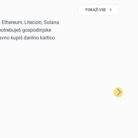
POKAŽI VSE
, Ethereum, Litecoin, Solana
i potrebuješ gospodinjske
avno kupiš darilno kartico
Naslednji