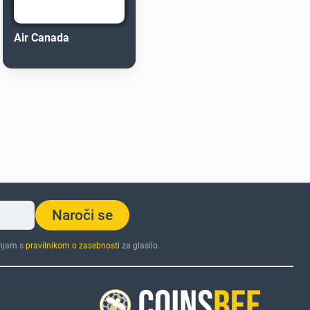
Air Canada
Naroči se
injam s
pravilnikom o zasebnosti
za glasilo.