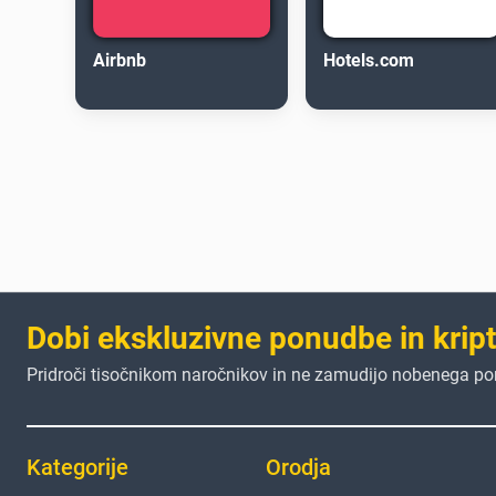
Airbnb
Hotels.com
Dobi ekskluzivne ponudbe in krip
Pridroči tisočnikom naročnikov in ne zamudijo nobenega p
Kategorije
Orodja