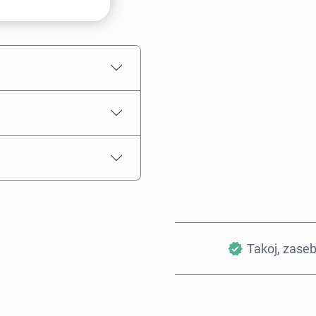
Ocenjena cena
Takoj, zase