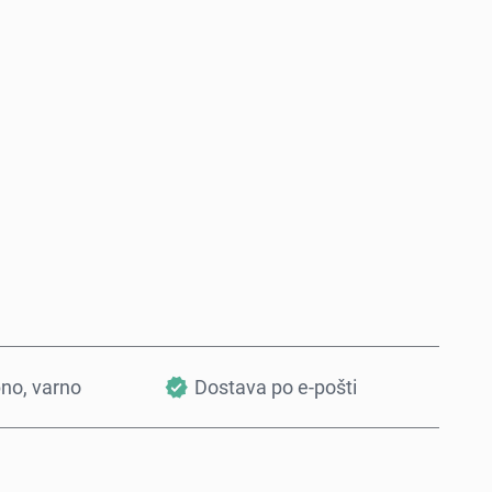
Kupi zdaj
Dodaj v košarico
bno, varno
Dostava po e-pošti