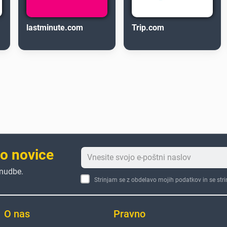
lastminute.com
Trip.com
to novice
onudbe.
Strinjam se z obdelavo mojih podatkov in se str
O nas
Pravno