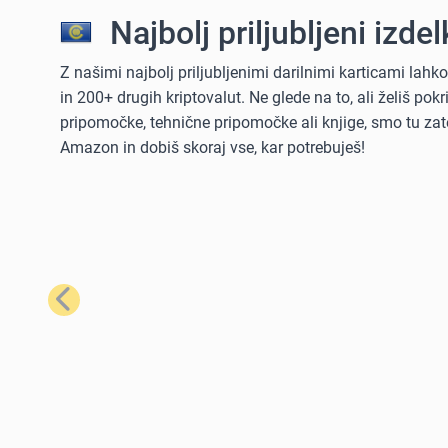
Najbolj priljubljeni izdelk
Z našimi najbolj priljubljenimi darilnimi karticami lah
in 200+ drugih kriptovalut. Ne glede na to, ali želiš po
pripomočke, tehnične pripomočke ali knjige, smo tu zate
Amazon in dobiš skoraj vse, kar potrebuješ!
Prejšnji