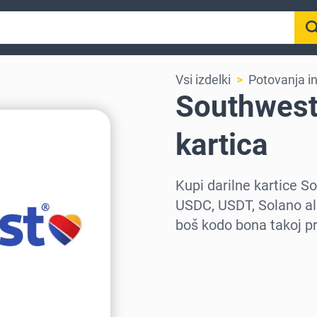
Vsi izdelki
Potovanja in
Southwest 
kartica
Kupi darilne kartice 
USDC, USDT, Solano ali
boš kodo bona takoj pr
Izberi regijo
Izberi znesek