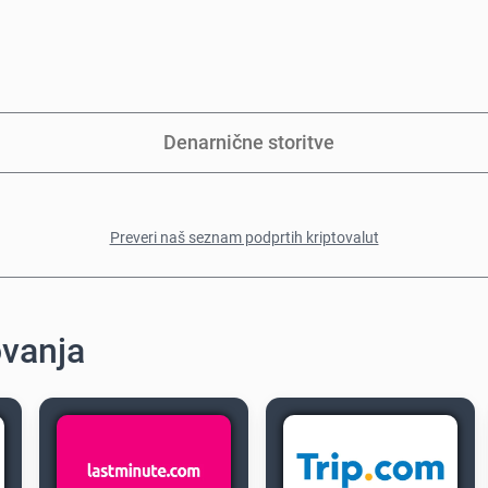
Denarnične storitve
Preveri naš seznam podprtih kriptovalut
ovanja