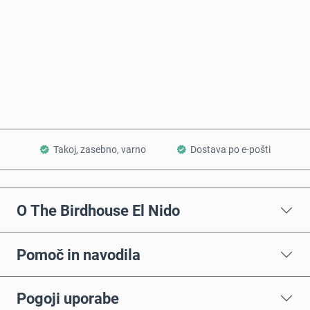
Kupi zdaj
Dodaj v košarico
Takoj, zasebno, varno
Dostava po e-pošti
O The Birdhouse El Nido
Pomoč in navodila
Pogoji uporabe