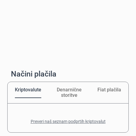
Načini plačila
Kriptovalute
Denarnične
Fiat plačila
storitve
Preveri naš seznam podprtih kriptovalut