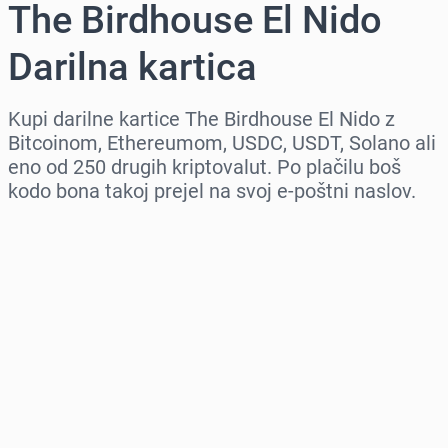
The Birdhouse El Nido
Darilna kartica
Kupi darilne kartice The Birdhouse El Nido z
Bitcoinom, Ethereumom, USDC, USDT, Solano ali
eno od 250 drugih kriptovalut. Po plačilu boš
kodo bona takoj prejel na svoj e-poštni naslov.
Izberi regijo
Izberi znesek
Ocenjena cena