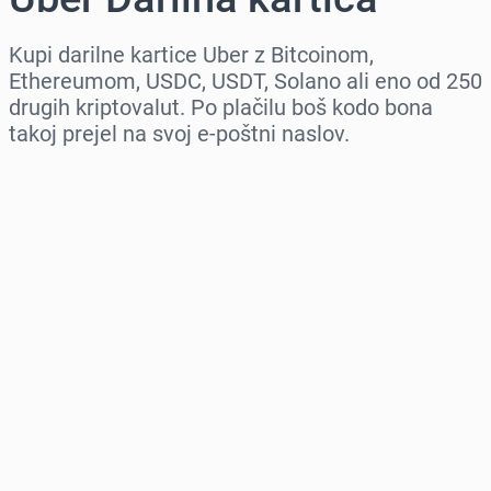
Kupi darilne kartice Uber z Bitcoinom,
Ethereumom, USDC, USDT, Solano ali eno od 250
drugih kriptovalut. Po plačilu boš kodo bona
takoj prejel na svoj e-poštni naslov.
Izberi regijo
Izberi znesek
Ocenjena cena
Kupi zdaj