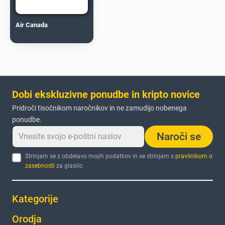
Air Canada
Dobi ekskluzivne ponudbe in kripto novice
Pridroči tisočnikom naročnikov in ne zamudijo nobenega
ponudbe.
Naroči se
Strinjam se z obdelavo mojih podatkov in se strinjam s
pravilnikom o
zasebnosti
za glasilo.
Kategorije
Orodja