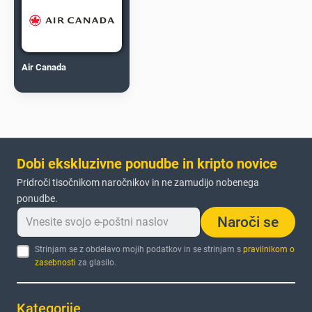
Air Canada
Dobi ekskluzivne ponudbe in kripto novice
Pridroči tisočnikom naročnikov in ne zamudijo nobenega
ponudbe.
Naroči se
Strinjam se z obdelavo mojih podatkov in se strinjam s
pravilnikom o
zasebnosti
za glasilo.
Kategorije