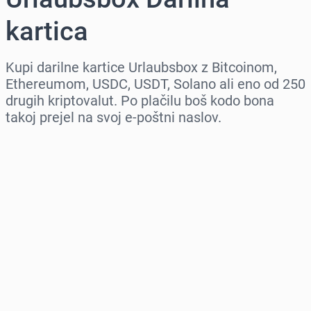
kartica
Kupi darilne kartice Urlaubsbox z Bitcoinom,
Ethereumom, USDC, USDT, Solano ali eno od 250
drugih kriptovalut. Po plačilu boš kodo bona
takoj prejel na svoj e-poštni naslov.
Izberi regijo
Izberi znesek
Ocenjena cena