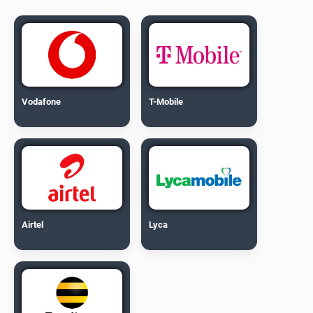
Vodafone
T-Mobile
Airtel
Lyca