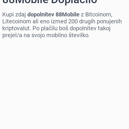
Kupi zdaj
dopolnitev 88Mobile
z Bitcoinom,
Litecoinom ali eno izmed 200 drugih ponujenih
kriptovalut. Po plačilu boš dopolnitev takoj
prejel/a na svojo mobilno številko.
Izberi regijo
Izberi znesek
Ocenjena cena
Kupi zdaj