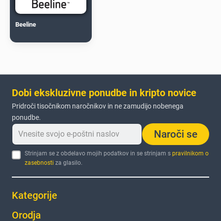
Beeline
Dobi ekskluzivne ponudbe in kripto novice
Pridroči tisočnikom naročnikov in ne zamudijo nobenega
ponudbe.
Naroči se
Strinjam se z obdelavo mojih podatkov in se strinjam s
pravilnikom o
zasebnosti
za glasilo.
Kategorije
Orodja