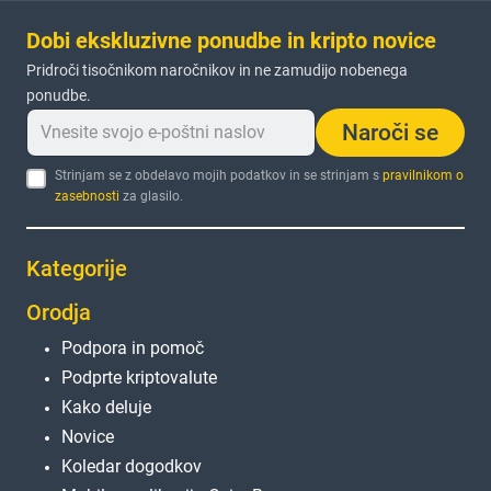
Dobi ekskluzivne ponudbe in kripto novice
Pridroči tisočnikom naročnikov in ne zamudijo nobenega
ponudbe.
Naroči se
Strinjam se z obdelavo mojih podatkov in se strinjam s
pravilnikom o
zasebnosti
za glasilo.
Kategorije
Orodja
Podpora in pomoč
Podprte kriptovalute
Kako deluje
Novice
Koledar dogodkov