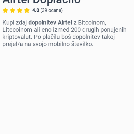
4.0
(
39
ocene
)
Kupi zdaj
dopolnitev Airtel
z Bitcoinom,
Litecoinom ali eno izmed 200 drugih ponujenih
kriptovalut. Po plačilu boš dopolnitev takoj
prejel/a na svojo mobilno številko.
Izberi regijo
Izberi znesek
Ocenjena cena