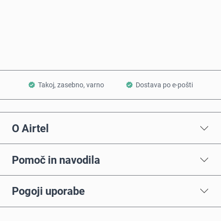
Kupi zdaj
Dodaj v košarico
Takoj, zasebno, varno
Dostava po e-pošti
O Airtel
Pomoč in navodila
Pogoji uporabe