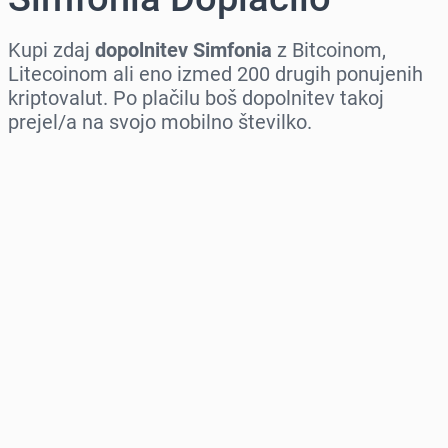
Kupi zdaj
dopolnitev Simfonia
z Bitcoinom,
Litecoinom ali eno izmed 200 drugih ponujenih
kriptovalut. Po plačilu boš dopolnitev takoj
prejel/a na svojo mobilno številko.
Izberi regijo
Izberi znesek
Ocenjena cena
Kupi zdaj