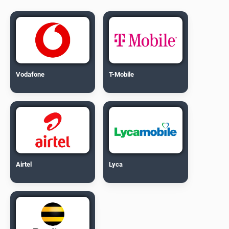
Vodafone
T-Mobile
Airtel
Lyca