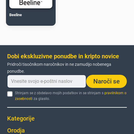
Beeline
Dobi ekskluzivne ponudbe in kripto novice
Pridroči tisočnikom naročnikov in ne zamudijo nobenega
ponudbe.
Naroči se
Strinjam se z obdelavo mojih podatkov in se strinjam s
pravilnikom o
zasebnosti
za glasilo.
Kategorije
Orodja