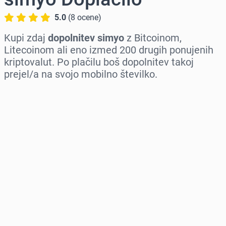
5.0
(
8
ocene
)
Kupi zdaj
dopolnitev simyo
z Bitcoinom,
Litecoinom ali eno izmed 200 drugih ponujenih
kriptovalut. Po plačilu boš dopolnitev takoj
prejel/a na svojo mobilno številko.
Izberi regijo
Izberi znesek
Ocenjena cena