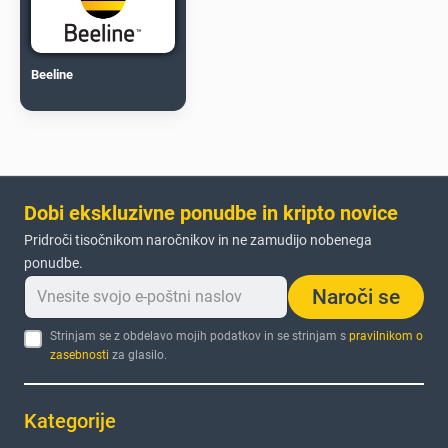
Beeline
Dobi ekskluzivne ponudbe in kripto novice
Pridroči tisočnikom naročnikov in ne zamudijo nobenega
ponudbe.
Naroči se
Strinjam se z obdelavo mojih podatkov in se strinjam s
pravilnikom o
zasebnosti
za glasilo.
Kategorije