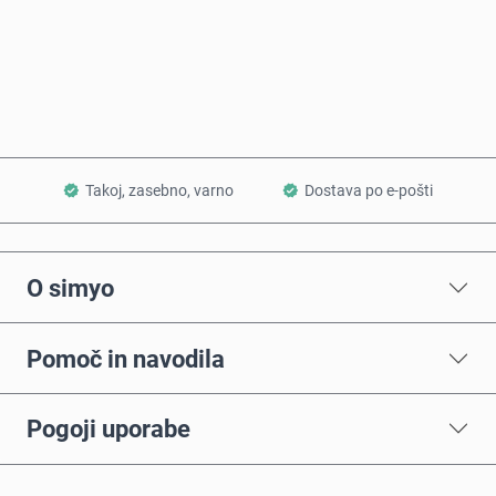
Kupi zdaj
Dodaj v košarico
Takoj, zasebno, varno
Dostava po e-pošti
O simyo
Pomoč in navodila
Pogoji uporabe