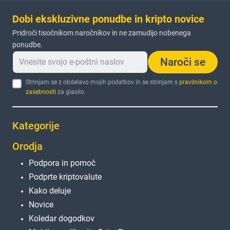
Dobi ekskluzivne ponudbe in kripto novice
Pridroči tisočnikom naročnikov in ne zamudijo nobenega
ponudbe.
Naroči se
Strinjam se z obdelavo mojih podatkov in se strinjam s
pravilnikom o
zasebnosti
za glasilo.
Kategorije
Orodja
Podpora in pomoč
Podprte kriptovalute
Kako deluje
Novice
Koledar dogodkov