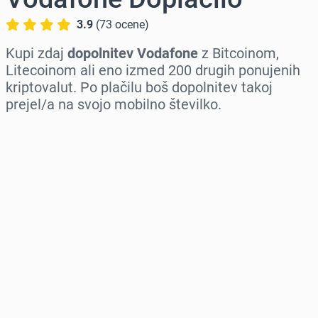
3.9
(
73
ocene
)
Kupi zdaj
dopolnitev Vodafone
z Bitcoinom,
Litecoinom ali eno izmed 200 drugih ponujenih
kriptovalut. Po plačilu boš dopolnitev takoj
prejel/a na svojo mobilno številko.
Izberi regijo
Izberi znesek
Ocenjena cena