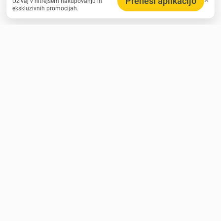
Prenesi aplikacijo
Uživaj v hitrejšem nakupovanju in
ekskluzivnih promocijah.
Dobi ekskluzivne ponudbe in kripto novice
Pridroči tisočnikom naročnikov in ne zamudijo nobenega
ponudbe.