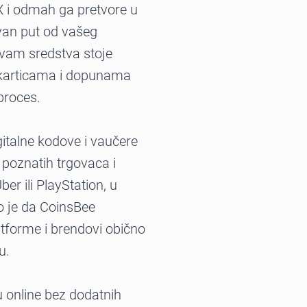
X i odmah ga pretvore u
van put od vašeg
 vam sredstva stoje
n karticama i dopunama
proces.
italne kodove i vaučere
 poznatih trgovaca i
er ili PlayStation, u
o je da CoinsBee
atforme i brendovi obično
u.
u online bez dodatnih