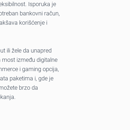
ksibilnost. Isporuka je
otreban bankovni račun,
lakšava korišćenje i
t ili žele da unapred
n most između digitalne
mmerce i gaming opcija,
ta paketima i, gde je
možete brzo da
ekanja.