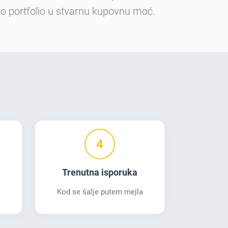
to portfolio u stvarnu kupovnu moć.
4
Trenutna isporuka
Kod se šalje putem mejla