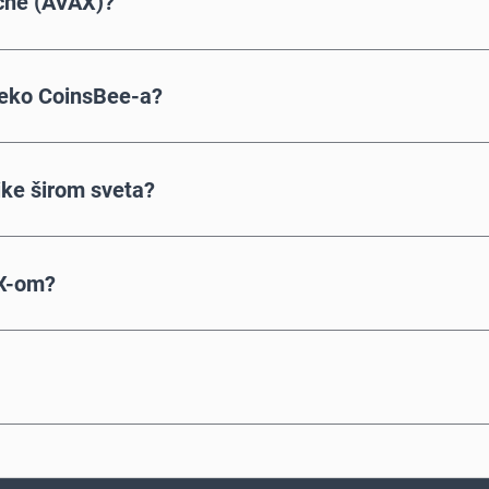
che (AVAX)?
preko CoinsBee-a?
ike širom sveta?
AX-om?