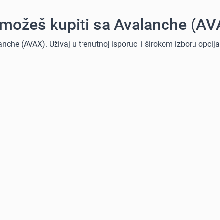
e možeš kupiti sa Avalanche (AV
nche (AVAX). Uživaj u trenutnoj isporuci i širokom izboru opcija 