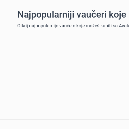
Najpopularniji vaučeri koj
Otkrij najpopularnije vaučere koje možeš kupiti sa Avala