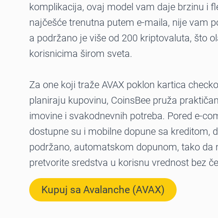
komplikacija, ovaj model vam daje brzinu i fle
najčešće trenutna putem e-maila, nije vam p
a podržano je više od 200 kriptovaluta, što o
korisnicima širom sveta.
Za one koji traže AVAX poklon kartica checkou
planiraju kupovinu, CoinsBee pruža praktiča
imovine i svakodnevnih potreba. Pored e-co
dostupne su i mobilne dopune sa kreditom, da
podržano, automatskom dopunom, tako da 
pretvorite sredstva u korisnu vrednost bez č
Kupuj sa Avalanche (AVAX)