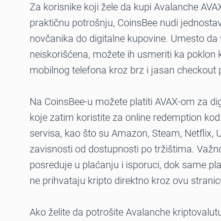
Za korisnike koji žele da kupi Avalanche AVA
praktičnu potrošnju, CoinsBee nudi jednosta
novčanika do digitalne kupovine. Umesto da
neiskorišćena, možete ih usmeriti ka poklo
mobilnog telefona kroz brz i jasan checkout 
Na CoinsBee-u možete platiti AVAX-om za dig
koje zatim koristite za online redemption kod
servisa, kao što su Amazon, Steam, Netflix, Ub
zavisnosti od dostupnosti po tržištima. Važn
posreduje u plaćanju i isporuci, dok same pl
ne prihvataju kripto direktno kroz ovu stranic
Ako želite da potrošite Avalanche kriptovalut