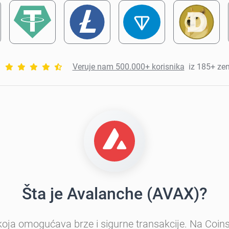
Veruje nam 500.000+ korisnika
iz 185+ ze
Šta je Avalanche (AVAX)?
koja omogućava brze i sigurne transakcije. Na Coins