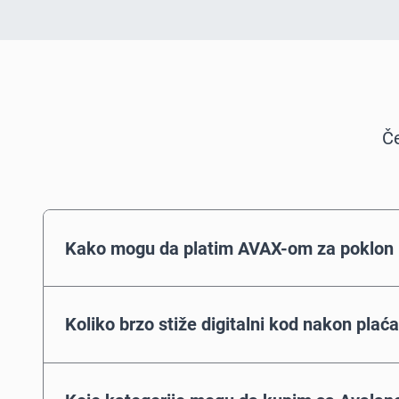
Če
Kako mogu da platim AVAX-om za poklon 
Koliko brzo stiže digitalni kod nakon plać