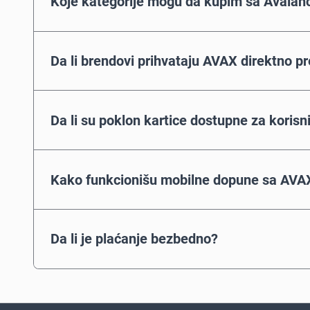
Koje kategorije mogu da kupim sa Avalan
Da li brendovi prihvataju AVAX direktno 
Da li su poklon kartice dostupne za korisn
Kako funkcionišu mobilne dopune sa AV
Da li je plaćanje bezbedno?