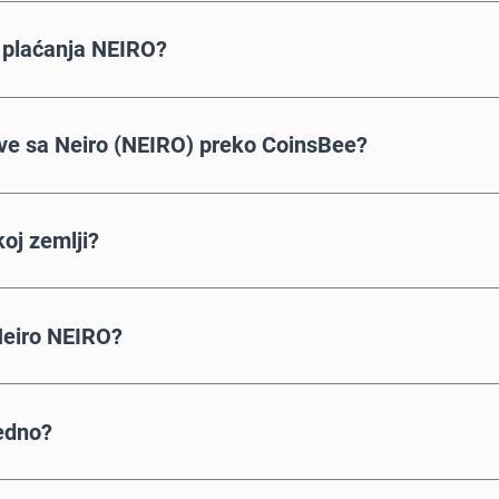
n plaćanja NEIRO?
e sa Neiro (NEIRO) preko CoinsBee?
koj zemlji?
Neiro NEIRO?
bedno?