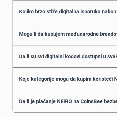
Koliko brzo stiže digitalna isporuka nako
Mogu li da kupujem međunarodne brendov
Da li su svi digitalni kodovi dostupni u sva
Koje kategorije mogu da kupim koristeći 
Da li je plaćanje NEIRO na CoinsBee bez