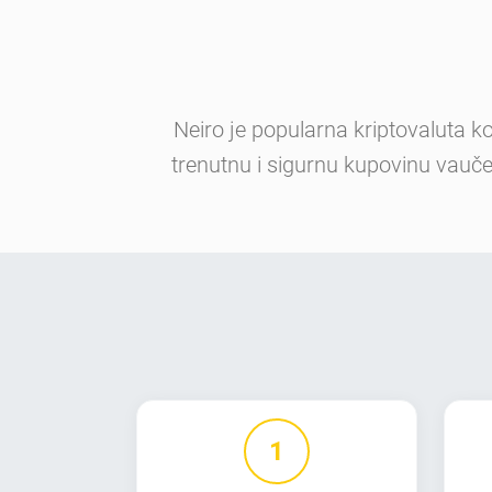
Neiro je popularna kriptovaluta k
trenutnu i sigurnu kupovinu vauče
1