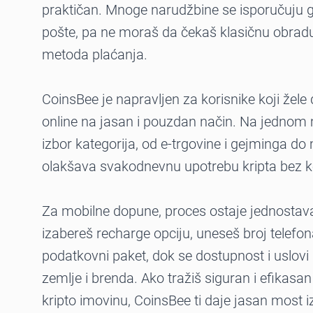
praktičan. Mnoge narudžbine se isporučuju 
pošte, pa ne moraš da čekaš klasičnu obradu
metoda plaćanja.
CoinsBee je napravljen za korisnike koji žel
online na jasan i pouzdan način. Na jednom 
izbor kategorija, od e-trgovine i gejminga do
olakšava svakodnevnu upotrebu kripta bez k
Za mobilne dopune, proces ostaje jednostava
izabereš recharge opciju, uneseš broj telefona 
podatkovni paket, dok se dostupnost i uslovi 
zemlje i brenda. Ako tražiš siguran i efikasan
kripto imovinu, CoinsBee ti daje jasan most 