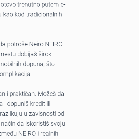
gotovo trenutno putem e-
 kao kod tradicionalnih
e da potroše Neiro NEIRO
mestu dobijaš širok
 mobilnih dopuna, što
omplikacija.
n i praktičan. Možeš da
i dopuniš kredit ili
razlikuju u zavisnosti od
 način da iskoristiš svoju
između NEIRO i realnih