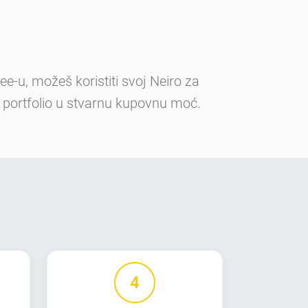
e-u, možeš koristiti svoj Neiro za
o portfolio u stvarnu kupovnu moć.
4