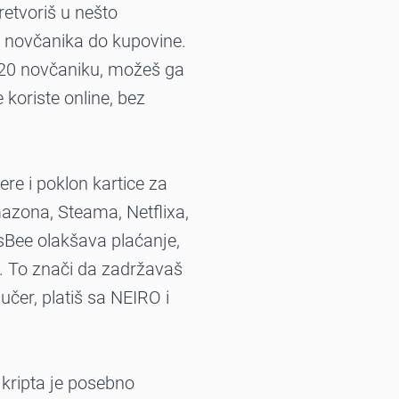
retvoriš u nešto
d novčanika do kupovine.
20 novčaniku, možeš ga
e koriste online, bez
re i poklon kartice za
zona, Steama, Netflixa,
sBee olakšava plaćanje,
o. To znači da zadržavaš
učer, platiš sa NEIRO i
 kripta je posebno