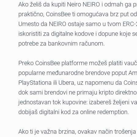
Ako želiš da kupiti Neiro NEIRO i odmah ga p
praktično, CoinsBee ti omogućava brz put o
Umesto da NEIRO ostaje samo u tvom ERC-
iskoristiti za digitalne kodove i dopune koje s
potrebe za bankovnim računom.
Preko CoinsBee platforme možeš platiti vauče
popularne međunarodne brendove poput Ama
PlayStationa ili Ubera, uz napomenu da Coin
dok sami brendovi ne primaju kripto direktn
jednostavan tok kupovine: izabereš željeni va
dobijaš digitalni kod za online redemption.
Ako ti je važna brzina, ovakav način trošenja