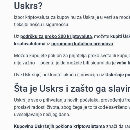
Uskrs?
Izbor kriptovaluta za kupovinu za Uskrs je u vezi sa m
fleksibilnošću i sigurnošću.
Uz
podršku za preko 200 kriptovaluta
, možete
kupiti Us
kriptovalutama
iz
ogromnog kataloga brendova
.
Možda kupujete poklon za prijatelja preko sveta ili kupuj
nije važno – poenta je da možete biti sigurni da je
vaša t
Ove Uskršnje, poklonite lakoću i inovaciju uz
Uskršnje po
Šta je Uskrs i zašto ga slav
Uskrs je sve o prihvatanju novih početaka, provođenju tre
proslavi radosti života, zbog čega je to takođe savršeno
uveseljavanje nečijeg dana.
Kupovina Uskršnjih poklona kriptovalutama
znači da rad