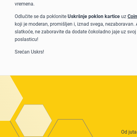
vremena.
Odlučite se da poklonite
Uskršnje poklon kartice
uz
Coi
koji je moderan, promišljen i, iznad svega, nezaboravan. 
slatkoće, ne zaboravite da dodate čokoladno jaje uz svoj
poslasticu!
Srećan Uskrs!
Od juta