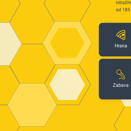
istraži
od 185
Hrana
Zabava