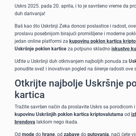
Uskrs 2025. pada 20. aprila, i to je savršeno vreme da pro
duh darivanja!
Baš kao što Uskršnji Zeka donosi poslastice i radost, ove
proslavu posebnijom birajući promišljene i moderne pokl
jedan online platformi za
kupovinu poklon kartica kript
Uskršnje poklon kartice
za potpuno skladno
iskustvo k
Uđite u Uskršnji duh otkrivanjem najboljih ponuda za
Usk
ponudite svež i inovativan pogled na širenje radosti ove 
Otkrijte najbolje Uskršnje 
kartica
Tražite savršen način da proslavite Uskrs sa porodicom i 
kupovinu Uskršnjih poklon kartica kriptovalutama
od
iz
brendova
lakšom nego ikada.
Od
mode
do
hrane
, od
zabave
do
putovanja
, naći ćete v