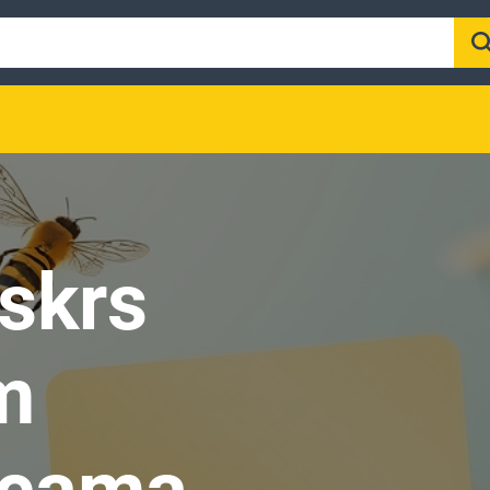
Uskrs
m