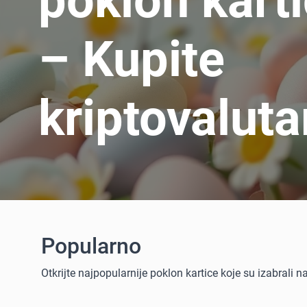
poklon kart
– Kupite
kriptovalut
Popularno
Otkrijte najpopularnije poklon kartice koje su izabrali 