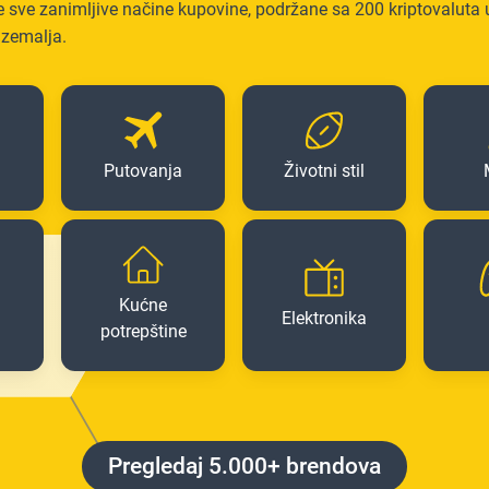
te sve zanimljive načine kupovine, podržane sa 200 kriptovaluta 
 zemalja.
Putovanja
Životni stil
Kućne
Elektronika
potrepštine
Pregledaj 5.000+ brendova