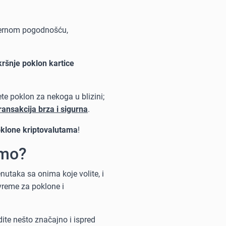
odernom pogodnošću,
kršnje poklon kartice
ete poklon za nekoga u blizini;
ransakcija brza i sigurna
.
klone kriptovalutama
!
imo?
nutaka sa onima koje volite, i
 vreme za poklone i
ite nešto značajno i ispred