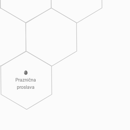
Praznična
proslava