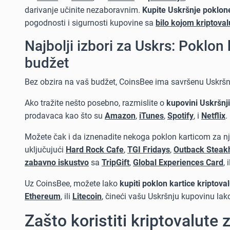
darivanje učinite nezaboravnim.
Kupite Uskršnje poklon
pogodnosti i sigurnosti kupovine sa
bilo kojom kriptova
Najbolji izbori za Uskrs: Poklon 
budžet
Bez obzira na vaš budžet, CoinsBee ima savršenu Uskršnj
Ako tražite nešto posebno, razmislite o
kupovini Uskršnji
prodavaca kao što su
Amazon
,
iTunes
,
Spotify
, i
Netflix
.
Možete čak i da iznenadite nekoga poklon karticom za n
uključujući
Hard Rock Cafe
,
TGI Fridays
,
Outback Steak
zabavno iskustvo
sa
TripGift
,
Global Experiences Card
, 
Uz CoinsBee, možete lako
kupiti poklon kartice kriptov
Ethereum
, ili
Litecoin
, čineći vašu Uskršnju kupovinu la
Zašto koristiti kriptovalute