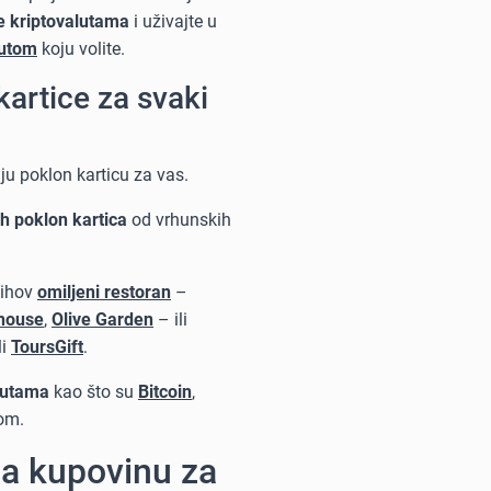
e kriptovalutama
i uživajte u
lutom
koju volite.
kartice za svaki
u poklon karticu za vas.
h poklon kartica
od vrhunskih
jihov
omiljeni restoran
–
house
,
Olive Garden
– ili
ili
ToursGift
.
alutama
kao što su
Bitcoin
,
kom.
 za kupovinu za