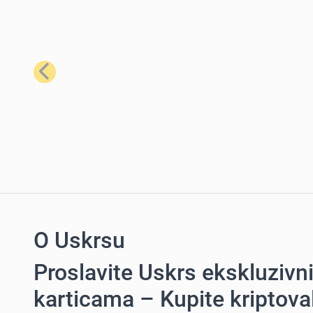
Prethodno
O Uskrsu
Proslavite Uskrs ekskluziv
karticama – Kupite kriptov