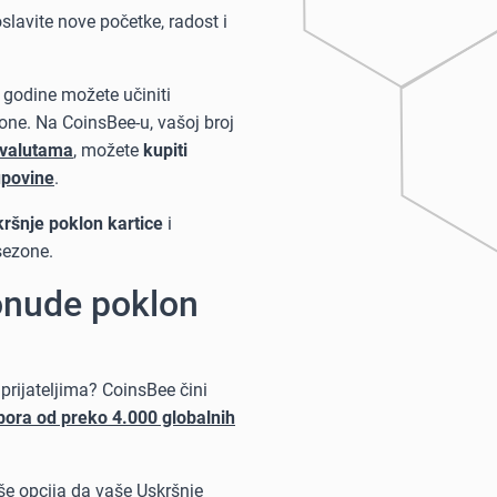
slavite nove početke, radost i
 godine možete učiniti
one. Na CoinsBee-u, vašoj broj
ovalutama
, možete
kupiti
upovine
.
ršnje poklon kartice
i
sezone.
ponude poklon
prijateljima? CoinsBee čini
bora od preko 4.000 globalnih
iše opcija da vaše Uskršnje