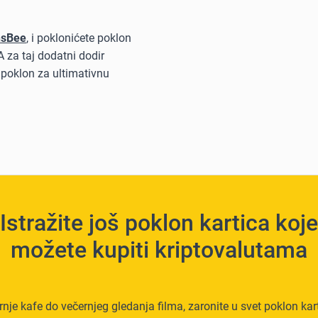
nsBee
, i poklonićete poklon
A za taj dodatni dodir
 poklon za ultimativnu
Istražite još poklon kartica koje
možete kupiti kriptovalutama
rnje kafe do večernjeg gledanja filma, zaronite u svet poklon kart