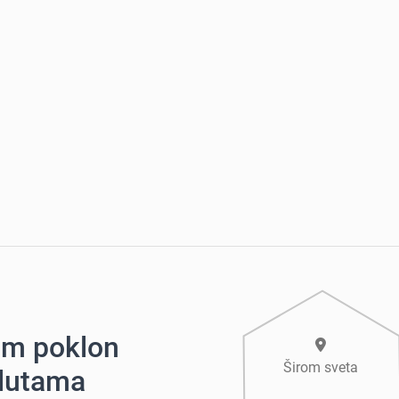
nim poklon
Širom sveta
alutama