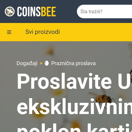
Svi proizvodi
Događaji
Praznična proslava
Proslavite 
ekskluzivni