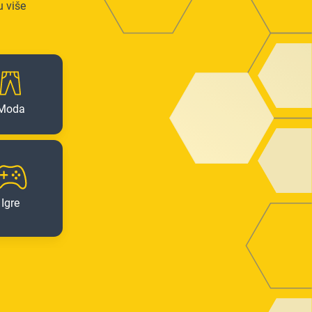
u više
Moda
Igre