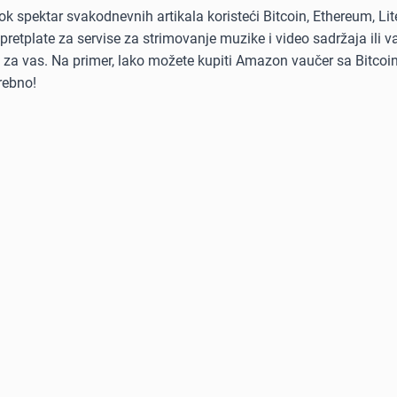
ok spektar svakodnevnih artikala koristeći Bitcoin, Ethereum, Li
 pretplate za servise za strimovanje muzike i video sadržaja ili 
tu za vas. Na primer, lako možete kupiti Amazon vaučer sa Bitcoi
rebno!