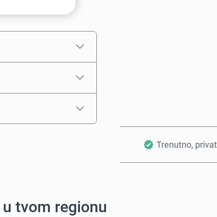
Procena cene
Trenutno, priva
i u tvom regionu