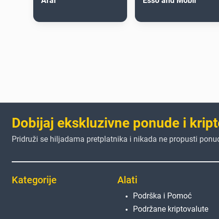
Aral
Esso and Mobil
Dobijaj ekskluzivne ponude i kript
Pridruži se hiljadama pretplatnika i nikada ne propusti ponu
Kategorije
Alati
Podrška i Pomoć
Podržane kriptovalute