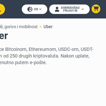
DOBRODOŠAO
EN
PRIJAVI SE
i, gorivo i mobilnost
Uber
er
tice Bitcoinom, Ethereumom, USDC-om, USDT-
 od 250 drugih kriptovaluta. Nakon uplate,
renutno putem e-pošte.