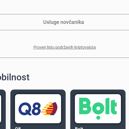
Usluge novčanika
Proveri listu podržanih kriptovaluta
obilnost