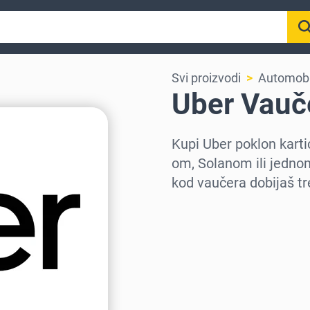
Svi proizvodi
Automobil
Uber Vauč
Kupi Uber poklon kar
om, Solanom ili jednom
kod vaučera dobijaš t
Izaberi region
Izaberi iznos