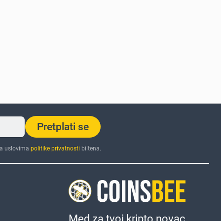
Pretplati se
sa uslovima
politike privatnosti
biltena.
Med za tvoj kripto novac