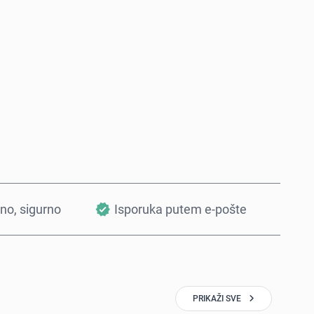
Kupi odmah
Dodaj u korpu
tno, sigurno
Isporuka putem e-pošte
PRIKAŽI SVE