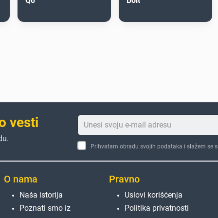
Q8
Bolt
o vesti
du.
Prihvatam obradu svojih podataka i slažem se 
O nama
Pravno
Naša istorija
Uslovi korišćenja
Poznati smo iz
Politika privatnosti