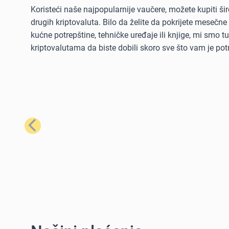
Koristeći naše najpopularnije vaučere, možete kupiti šir
drugih kriptovaluta. Bilo da želite da pokrijete mesečne
kućne potrepštine, tehničke uređaje ili knjige, mi smo 
kriptovalutama da biste dobili skoro sve što vam je pot
Prethodno