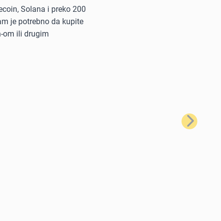
tecoin, Solana i preko 200
vam je potrebno da kupite
n-om ili drugim
Sledeće