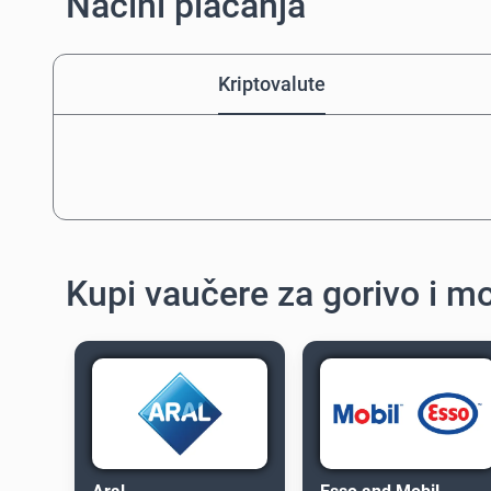
Načini plaćanja
Kriptovalute
Kupi vaučere za gorivo i m