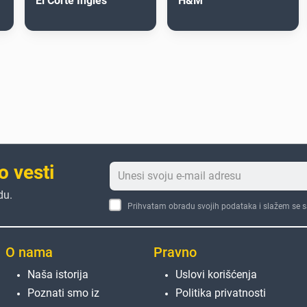
El Corte Inglés
H&M
o vesti
du.
Prihvatam obradu svojih podataka i slažem se 
O nama
Pravno
Naša istorija
Uslovi korišćenja
Poznati smo iz
Politika privatnosti