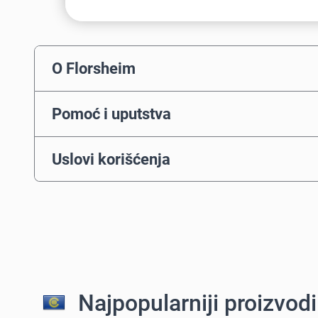
O Florsheim
Pomoć i uputstva
Uslovi korišćenja
Najpopularniji proizvod