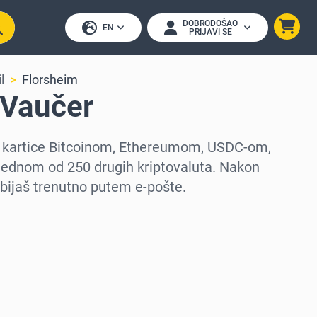
DOBRODOŠAO
EN
PRIJAVI SE
l
Florsheim
 Vaučer
n kartice Bitcoinom, Ethereumom, USDC-om,
jednom od 250 drugih kriptovaluta. Nakon
bijaš trenutno putem e-pošte.