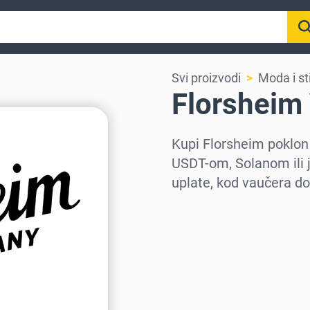
Svi proizvodi
Moda i sti
Florsheim
Kupi Florsheim poklo
USDT-om, Solanom ili 
uplate, kod vaučera do
Izaberi region
Izaberi iznos