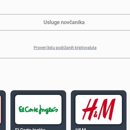
Usluge novčanika
Proveri listu podržanih kriptovaluta