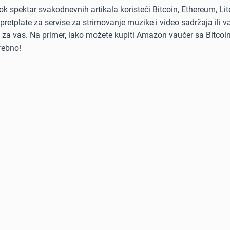
ok spektar svakodnevnih artikala koristeći Bitcoin, Ethereum, Li
 pretplate za servise za strimovanje muzike i video sadržaja ili 
tu za vas. Na primer, lako možete kupiti Amazon vaučer sa Bitcoi
rebno!