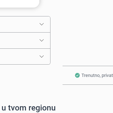
Procena cene
Trenutno, priva
i u tvom regionu