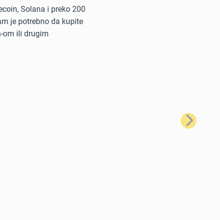
tecoin, Solana i preko 200
vam je potrebno da kupite
n-om ili drugim
Sledeće