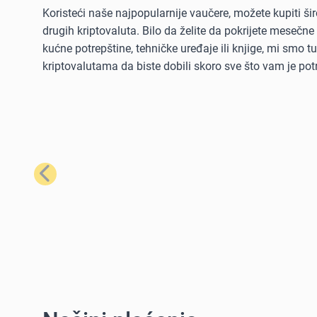
Koristeći naše najpopularnije vaučere, možete kupiti šir
drugih kriptovaluta. Bilo da želite da pokrijete mesečne
kućne potrepštine, tehničke uređaje ili knjige, mi smo 
kriptovalutama da biste dobili skoro sve što vam je pot
Prethodno