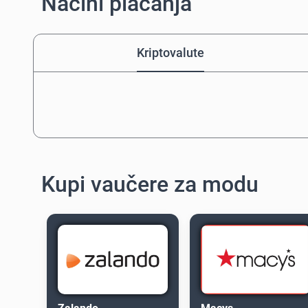
Načini plaćanja
Kriptovalute
Kupi vaučere za modu