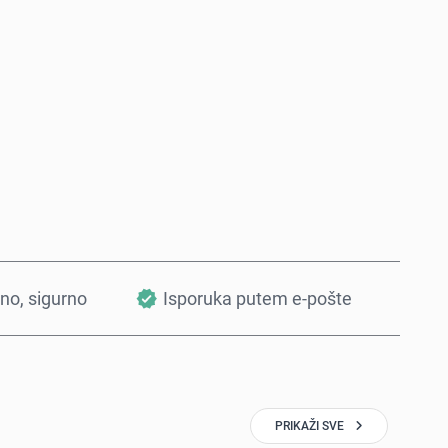
Kupi odmah
Dodaj u korpu
tno, sigurno
Isporuka putem e-pošte
PRIKAŽI SVE