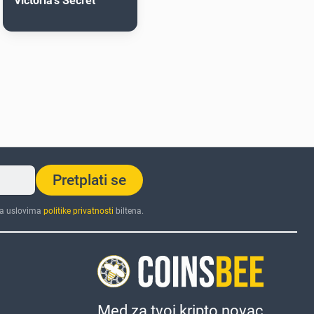
Victoria's Secret
Pretplati se
sa uslovima
politike privatnosti
biltena.
Med za tvoj kripto novac