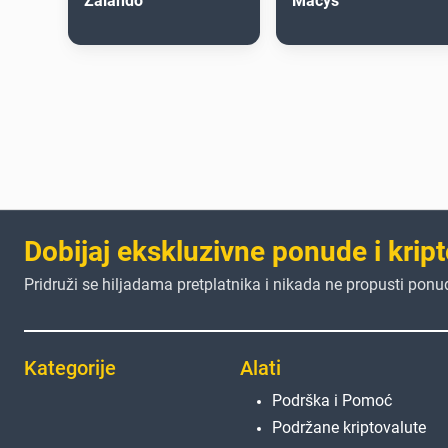
Zalando
Macys
Dobijaj ekskluzivne ponude i kript
Pridruži se hiljadama pretplatnika i nikada ne propusti ponu
Kategorije
Alati
Podrška i Pomoć
Podržane kriptovalute