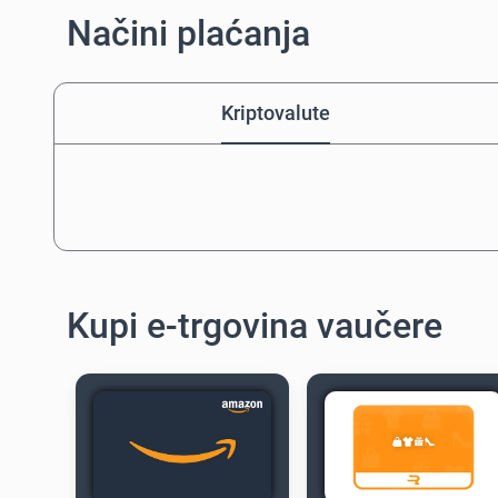
Načini plaćanja
Kriptovalute
Kupi e-trgovina vaučere