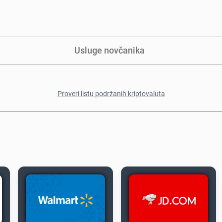
Usluge novčanika
Proveri listu podržanih kriptovaluta