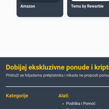
Amazon
Temu by Rewarble
Dobijaj ekskluzivne ponude i kript
Pridruži se hiljadama pretplatnika i nikada ne propusti ponu
Kategorije
Alati
Podrška i Pomoć