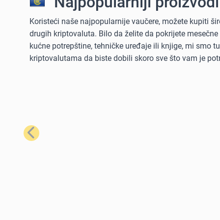
Najpopularniji proizvod
Koristeći naše najpopularnije vaučere, možete kupiti šir
drugih kriptovaluta. Bilo da želite da pokrijete mesečne
kućne potrepštine, tehničke uređaje ili knjige, mi smo 
kriptovalutama da biste dobili skoro sve što vam je pot
Prethodno