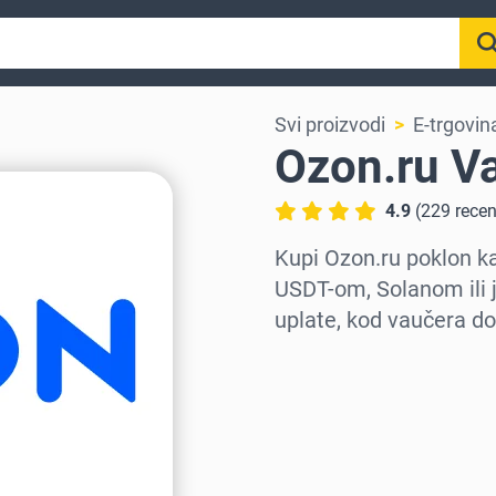
Svi proizvodi
E-trgovin
Ozon.ru V
4.9
(
229
recen
Kupi Ozon.ru poklon 
USDT-om, Solanom ili 
uplate, kod vaučera do
Izaberi region
Izaberi iznos