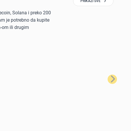
PRIKAŽI SVE
tecoin, Solana i preko 200
vam je potrebno da kupite
n-om ili drugim
Sledeće