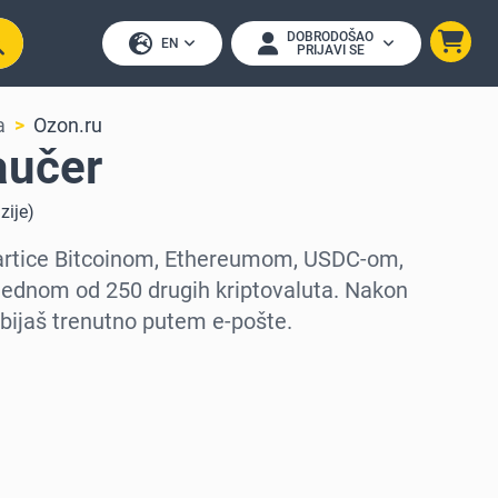
DOBRODOŠAO
EN
PRIJAVI SE
a
Ozon.ru
aučer
zije
)
kartice Bitcoinom, Ethereumom, USDC-om,
jednom od 250 drugih kriptovaluta. Nakon
bijaš trenutno putem e-pošte.