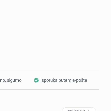
Kupi odmah
Dodaj u korpu
tno, sigurno
Isporuka putem e-pošte