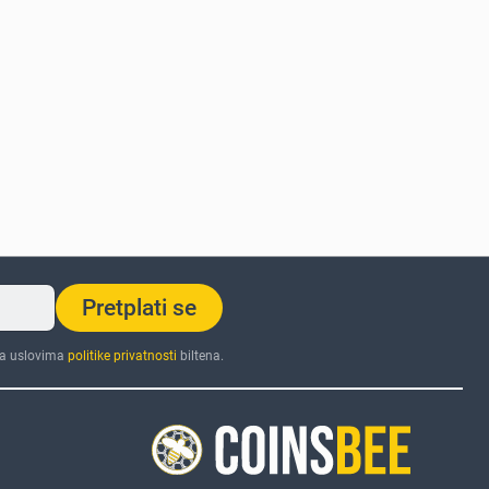
Pretplati se
sa uslovima
politike privatnosti
biltena.