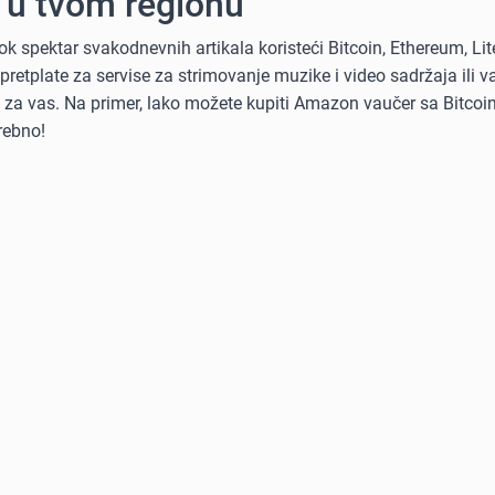
i u tvom regionu
ok spektar svakodnevnih artikala koristeći Bitcoin, Ethereum, Li
 pretplate za servise za strimovanje muzike i video sadržaja ili 
tu za vas. Na primer, lako možete kupiti Amazon vaučer sa Bitcoi
rebno!