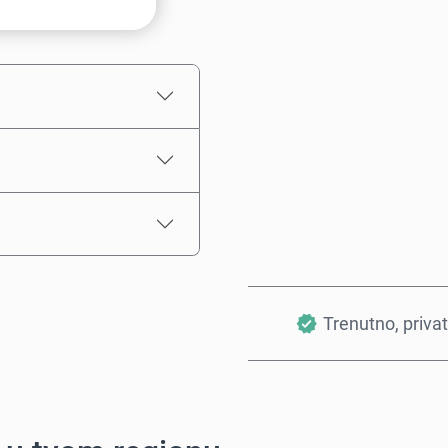
Procena cene
Trenutno, priva