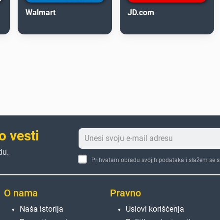
Walmart
JD.com
o vesti
du.
Prihvatam obradu svojih podataka i slažem se 
O nama
Pravno
Naša istorija
Uslovi korišćenja