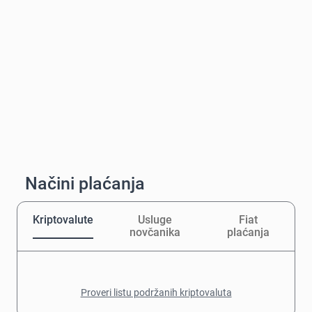
Načini plaćanja
Kriptovalute
Usluge
Fiat
novčanika
plaćanja
Proveri listu podržanih kriptovaluta