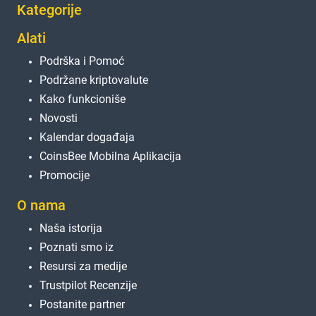
Kategorije
Alati
Podrška i Pomoć
Podržane kriptovalute
Kako funkcioniše
Novosti
Kalendar događaja
CoinsBee Mobilna Aplikacija
Promocije
O nama
Naša istorija
Poznati smo iz
Resursi za medije
Trustpilot Recenzije
Postanite partner