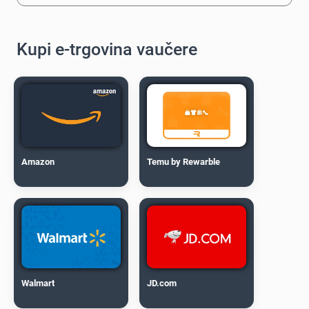
Kupi e-trgovina vaučere
Amazon
Temu by Rewarble
Walmart
JD.com