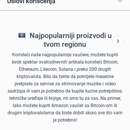
Uslovi korišćenja
Najpopularniji proizvodi u
tvom regionu
Koristeći naše najpopularnije vaučere, možete kupiti
širok spektar svakodnevnih artikala koristeći Bitcoin,
Ethereum, Litecoin, Solana i preko 200 drugih
kriptovaluta. Bilo da želite da pokrijete mesečne
pretplate za servise za strimovanje muzike i video
sadržaja ili vam je potrebno da kupite kućne potrepštine,
tehničke uređaje ili knjige, mi smo tu za vas. Na primer,
lako možete kupiti Amazon vaučer sa Bitcoin-om ili
drugim kriptovalutama da biste dobili skoro sve što vam
je potrebno!