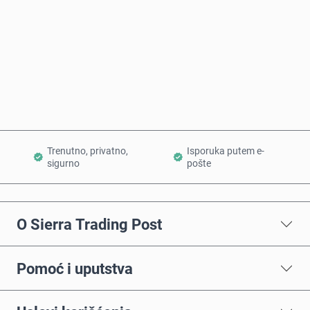
Kupi odmah
Dodaj u korpu
Trenutno, privatno,
Isporuka putem e-
sigurno
pošte
O Sierra Trading Post
Pomoć i uputstva