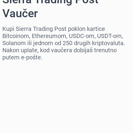
Vaučer
Kupi Sierra Trading Post poklon kartice
Bitcoinom, Ethereumom, USDC-om, USDT-om,
Solanom ili jednom od 250 drugih kriptovaluta.
Nakon uplate, kod vaučera dobijaš trenutno
putem e-pošte.
Izaberi region
Izaberi iznos
Procena cene