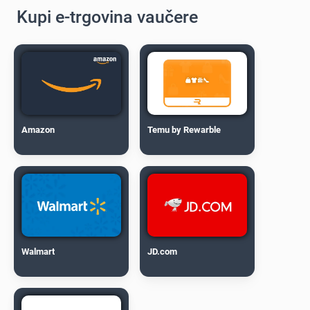
Kupi e-trgovina vaučere
Amazon
Temu by Rewarble
Walmart
JD.com