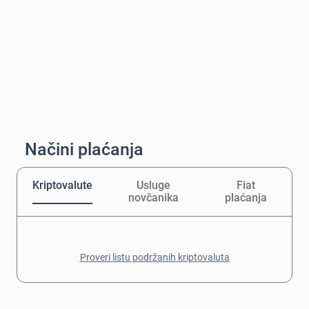
Načini plaćanja
Kriptovalute
Usluge
Fiat
novčanika
plaćanja
Proveri listu podržanih kriptovaluta