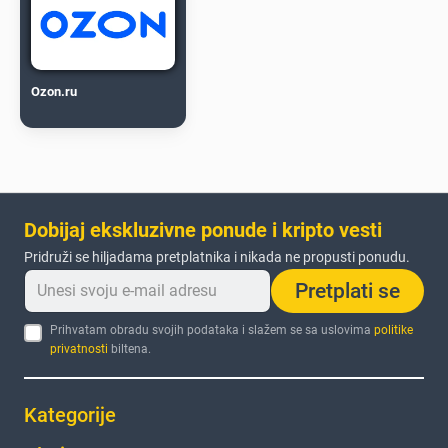
Ozon.ru
Dobijaj ekskluzivne ponude i kripto vesti
Pridruži se hiljadama pretplatnika i nikada ne propusti ponudu.
Pretplati se
Prihvatam obradu svojih podataka i slažem se sa uslovima
politike
privatnosti
biltena.
Kategorije