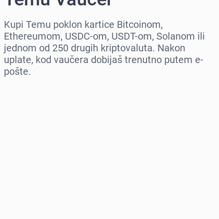
Kupi Temu poklon kartice Bitcoinom,
Ethereumom, USDC-om, USDT-om, Solanom ili
jednom od 250 drugih kriptovaluta. Nakon
uplate, kod vaučera dobijaš trenutno putem e-
pošte.
Izaberi region
Izaberi iznos
Procena cene