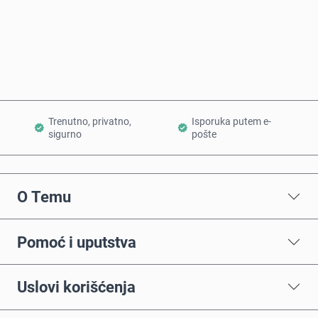
Kupi odmah
Dodaj u korpu
Trenutno, privatno,
Isporuka putem e-
sigurno
pošte
O Temu
Pomoć i uputstva
Uslovi korišćenja