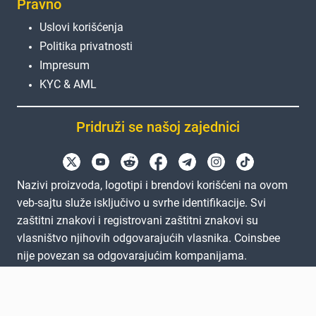
Pravno
Uslovi korišćenja
Politika privatnosti
Impresum
KYC & AML
Pridruži se našoj zajednici
Nazivi proizvoda, logotipi i brendovi korišćeni na ovom
veb-sajtu služe isključivo u svrhe identifikacije. Svi
zaštitni znakovi i registrovani zaštitni znakovi su
vlasništvo njihovih odgovarajućih vlasnika. Coinsbee
nije povezan sa odgovarajućim kompanijama.
EN
GB