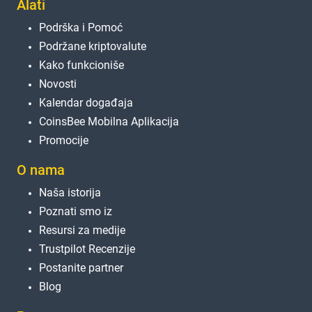
Alati
Podrška i Pomoć
Podržane kriptovalute
Kako funkcioniše
Novosti
Kalendar događaja
CoinsBee Mobilna Aplikacija
Promocije
O nama
Naša istorija
Poznati smo iz
Resursi za medije
Trustpilot Recenzije
Postanite partner
Blog