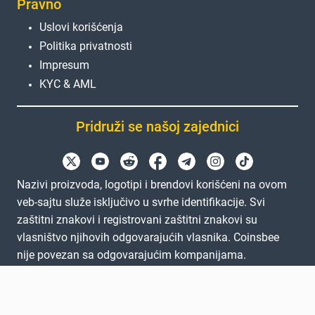
Pravno
Uslovi korišćenja
Politika privatnosti
Impresum
KYC & AML
Pridruži se našoj zajednici
Nazivi proizvoda, logotipi i brendovi korišćeni na ovom
veb-sajtu služe isključivo u svrhe identifikacije. Svi
zaštitni znakovi i registrovani zaštitni znakovi su
vlasništvo njihovih odgovarajućih vlasnika. Coinsbee
nije povezan sa odgovarajućim kompanijama.
EN
GB