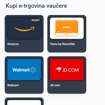
Kupi e-trgovina vaučere
Amazon
Temu by Rewarble
Walmart
JD.com