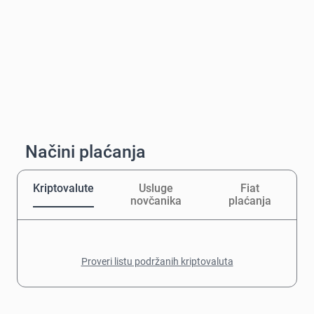
Načini plaćanja
Kriptovalute
Usluge
Fiat
novčanika
plaćanja
Proveri listu podržanih kriptovaluta