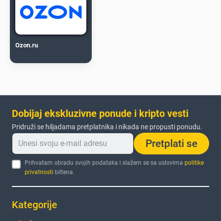
Ozon.ru
Dobijaj ekskluzivne ponude i kripto vesti
Pridruži se hiljadama pretplatnika i nikada ne propusti ponudu.
Pretplati se
Prihvatam obradu svojih podataka i slažem se sa uslovima
politike
privatnosti
biltena.
Kategorije