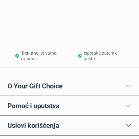
Kupi odmah
Dodaj u korpu
Trenutno, privatno,
Isporuka putem e-
sigurno
pošte
O Your Gift Choice
Pomoć i uputstva
Uslovi korišćenja