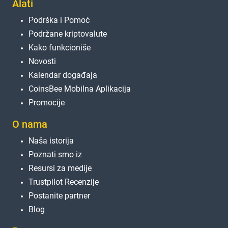
Alati
Podrška i Pomoć
Podržane kriptovalute
Kako funkcioniše
Novosti
Kalendar događaja
CoinsBee Mobilna Aplikacija
Promocije
O nama
Naša istorija
Poznati smo iz
Resursi za medije
Trustpilot Recenzije
Postanite partner
Blog