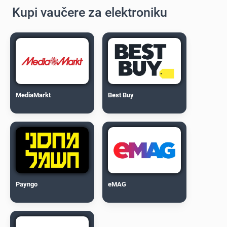
Kupi vaučere za elektroniku
MediaMarkt
Best Buy
Payngo
eMAG