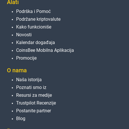
Alati
Podrška i Pomoć
Podržane kriptovalute
Kako funkcioniše
Novosti
Kalendar događaja
CoinsBee Mobilna Aplikacija
Promocije
O nama
Naša istorija
Poznati smo iz
Resursi za medije
Trustpilot Recenzije
Postanite partner
Blog