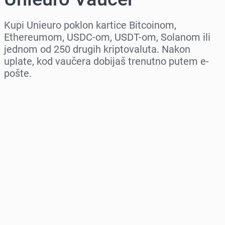
Kupi Unieuro poklon kartice Bitcoinom,
Ethereumom, USDC-om, USDT-om, Solanom ili
jednom od 250 drugih kriptovaluta. Nakon
uplate, kod vaučera dobijaš trenutno putem e-
pošte.
Izaberi region
Izaberi iznos
Procena cene