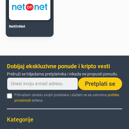
NetOnNet
Dobijaj ekskluzivne ponude i kripto vesti
Pridruži se hiljadama pretplatnika i nikada ne propusti ponudu.
Pretplati se
Prihvatam obradu svojih podataka i slažem se sa uslovima
politike
privatnosti
biltena.
Kategorije