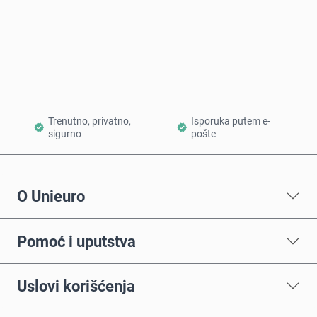
Kupi odmah
Dodaj u korpu
Trenutno, privatno,
Isporuka putem e-
sigurno
pošte
O Unieuro
Pomoć i uputstva
Uslovi korišćenja