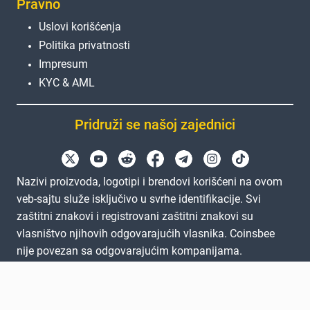
Pravno
Uslovi korišćenja
Politika privatnosti
Impresum
KYC & AML
Pridruži se našoj zajednici
Nazivi proizvoda, logotipi i brendovi korišćeni na ovom
veb-sajtu služe isključivo u svrhe identifikacije. Svi
zaštitni znakovi i registrovani zaštitni znakovi su
vlasništvo njihovih odgovarajućih vlasnika. Coinsbee
nije povezan sa odgovarajućim kompanijama.
EN
GB