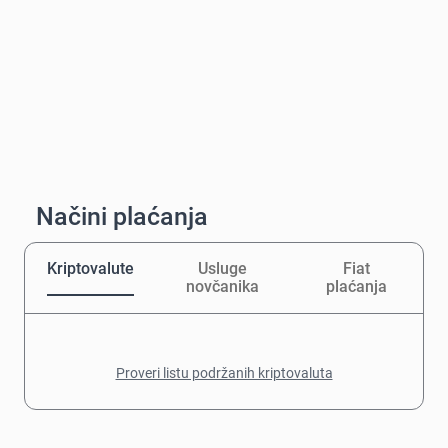
Načini plaćanja
Kriptovalute
Usluge
Fiat
novčanika
plaćanja
Proveri listu podržanih kriptovaluta