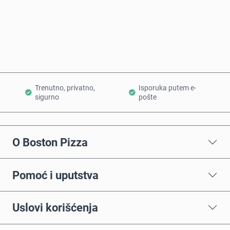
Kupi odmah
Dodaj u korpu
Trenutno, privatno,
Isporuka putem e-
sigurno
pošte
O Boston Pizza
Pomoć i uputstva
Uslovi korišćenja