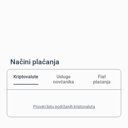
Načini plaćanja
Kriptovalute
Usluge
Fiat
novčanika
plaćanja
Proveri listu podržanih kriptovaluta