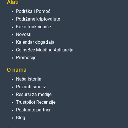
Alati
Podrška i Pomoć
Podržane kriptovalute
Kako funkcioniše
Novosti
Kalendar događaja
CoinsBee Mobilna Aplikacija
Promocije
O nama
Naša istorija
Poznati smo iz
Resursi za medije
Trustpilot Recenzije
Postanite partner
Blog