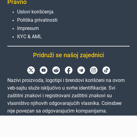
Pravno
Uslovi korišćenja
Politika privatnosti
Impresum
KYC & AML
Pridruži se našoj zajednici
Nazivi proizvoda, logotipi i brendovi korišćeni na ovom
veb-sajtu služe isključivo u svrhe identifikacije. Svi
zaštitni znakovi i registrovani zaštitni znakovi su
vlasništvo njihovih odgovarajućih vlasnika. Coinsbee
nije povezan sa odgovarajućim kompanijama.
EN
GB