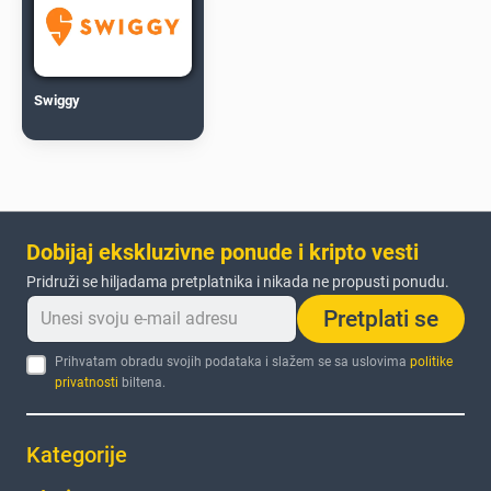
Swiggy
Dobijaj ekskluzivne ponude i kripto vesti
Pridruži se hiljadama pretplatnika i nikada ne propusti ponudu.
Pretplati se
Prihvatam obradu svojih podataka i slažem se sa uslovima
politike
privatnosti
biltena.
Kategorije