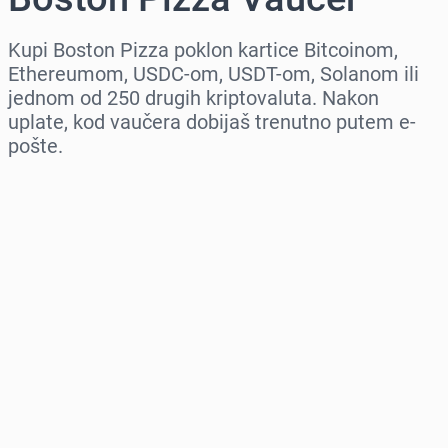
Kupi Boston Pizza poklon kartice Bitcoinom,
Ethereumom, USDC-om, USDT-om, Solanom ili
jednom od 250 drugih kriptovaluta. Nakon
uplate, kod vaučera dobijaš trenutno putem e-
pošte.
Izaberi region
Izaberi iznos
Procena cene