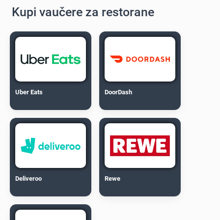
Kupi vaučere za restorane
Uber Eats
DoorDash
Deliveroo
Rewe