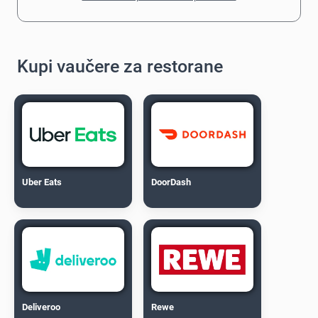
Kupi vaučere za restorane
Uber Eats
DoorDash
Deliveroo
Rewe