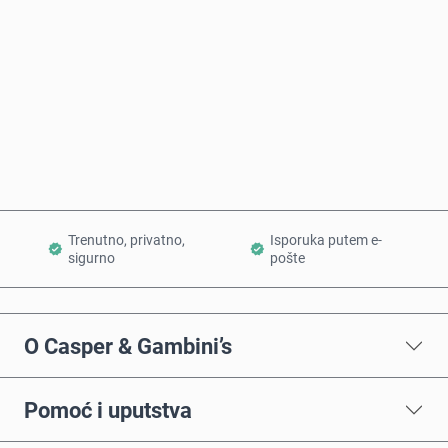
Kupi odmah
Dodaj u korpu
Trenutno, privatno,
Isporuka putem e-
sigurno
pošte
O Casper & Gambini’s
Pomoć i uputstva