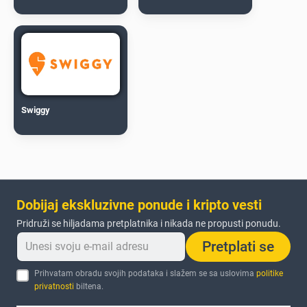
Swiggy
Dobijaj ekskluzivne ponude i kripto vesti
Pridruži se hiljadama pretplatnika i nikada ne propusti ponudu.
Pretplati se
Prihvatam obradu svojih podataka i slažem se sa uslovima
politike
privatnosti
biltena.