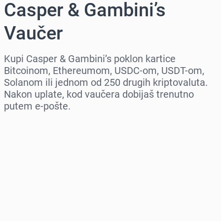
Casper & Gambini’s
Vaučer
Kupi Casper & Gambini’s poklon kartice
Bitcoinom, Ethereumom, USDC-om, USDT-om,
Solanom ili jednom od 250 drugih kriptovaluta.
Nakon uplate, kod vaučera dobijaš trenutno
putem e-pošte.
Izaberi region
Izaberi iznos
Procena cene