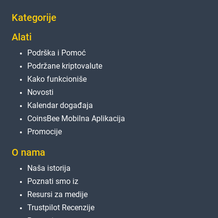
Kategorije
Alati
Podrška i Pomoć
Podržane kriptovalute
Kako funkcioniše
Novosti
Kalendar događaja
CoinsBee Mobilna Aplikacija
Promocije
O nama
Naša istorija
Poznati smo iz
Resursi za medije
Trustpilot Recenzije