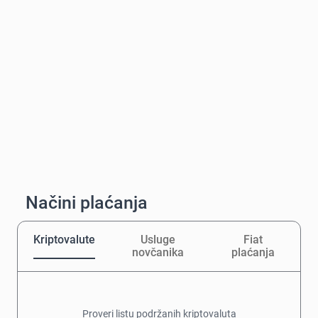
Načini plaćanja
Kriptovalute
Usluge
Fiat
novčanika
plaćanja
Proveri listu podržanih kriptovaluta