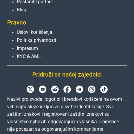
Postanite partner
Blog
Pravno
Uslovi korišćenja
Politika privatnosti
Impresum
KYC & AML
Pridruži se našoj zajednici
Nazivi proizvoda, logotipi i brendovi korišćeni na ovom
veb-sajtu služe isključivo u svrhe identifikacije. Svi
zaštitni znakovi i registrovani zaštitni znakovi su
vlasništvo njihovih odgovarajućih vlasnika. Coinsbee
nije povezan sa odgovarajućim kompanijama.