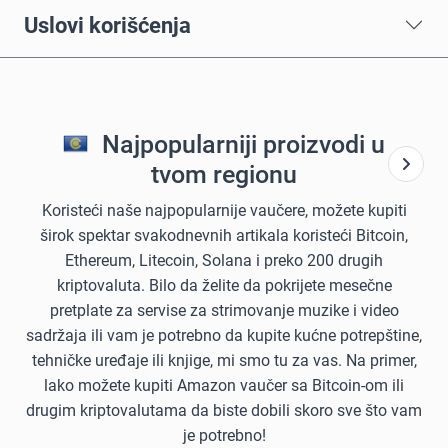
Uslovi korišćenja
Najpopularniji proizvodi u
tvom regionu
Koristeći naše najpopularnije vaučere, možete kupiti
širok spektar svakodnevnih artikala koristeći Bitcoin,
Ethereum, Litecoin, Solana i preko 200 drugih
kriptovaluta. Bilo da želite da pokrijete mesečne
pretplate za servise za strimovanje muzike i video
sadržaja ili vam je potrebno da kupite kućne potrepštine,
tehničke uređaje ili knjige, mi smo tu za vas. Na primer,
lako možete kupiti Amazon vaučer sa Bitcoin-om ili
drugim kriptovalutama da biste dobili skoro sve što vam
je potrebno!