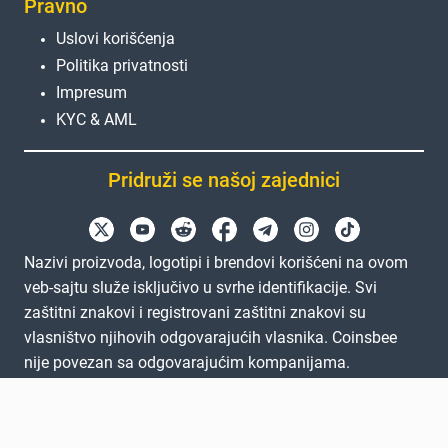
Pravno
Uslovi korišćenja
Politika privatnosti
Impresum
KYC & AML
Pridruži se našoj zajednici
Nazivi proizvoda, logotipi i brendovi korišćeni na ovom
veb-sajtu služe isključivo u svrhe identifikacije. Svi
zaštitni znakovi i registrovani zaštitni znakovi su
vlasništvo njihovih odgovarajućih vlasnika. Coinsbee
nije povezan sa odgovarajućim kompanijama.
EN
GB