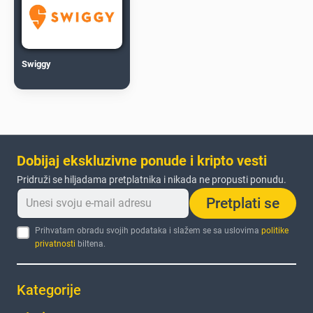
Swiggy
Dobijaj ekskluzivne ponude i kripto vesti
Pridruži se hiljadama pretplatnika i nikada ne propusti ponudu.
Pretplati se
Prihvatam obradu svojih podataka i slažem se sa uslovima
politike
privatnosti
biltena.
Kategorije