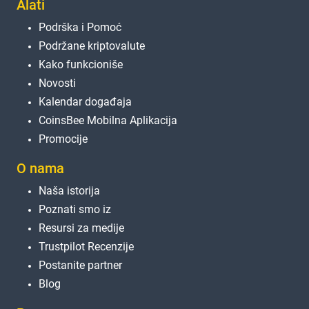
Alati
Podrška i Pomoć
Podržane kriptovalute
Kako funkcioniše
Novosti
Kalendar događaja
CoinsBee Mobilna Aplikacija
Promocije
O nama
Naša istorija
Poznati smo iz
Resursi za medije
Trustpilot Recenzije
Postanite partner
Blog