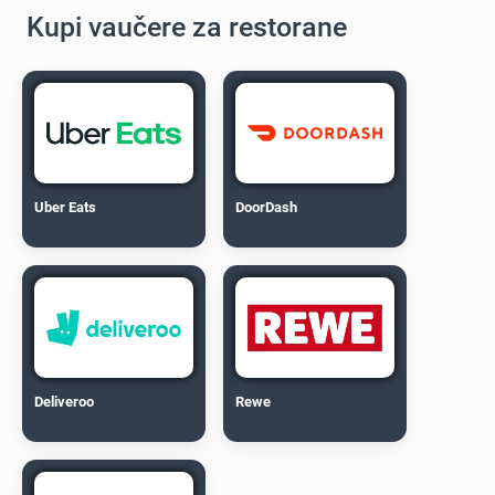
Kupi vaučere za restorane
Uber Eats
DoorDash
Deliveroo
Rewe