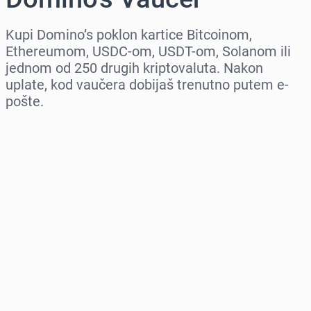
Kupi Domino’s poklon kartice Bitcoinom,
Ethereumom, USDC-om, USDT-om, Solanom ili
jednom od 250 drugih kriptovaluta. Nakon
uplate, kod vaučera dobijaš trenutno putem e-
pošte.
Izaberi region
Izaberi iznos
Procena cene