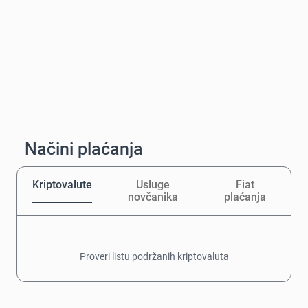
Načini plaćanja
Kriptovalute
Usluge
Fiat
novčanika
plaćanja
Proveri listu podržanih kriptovaluta