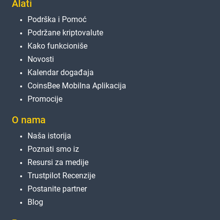
Alati
Podrška i Pomoć
Podržane kriptovalute
Kako funkcioniše
Novosti
Kalendar događaja
CoinsBee Mobilna Aplikacija
Promocije
O nama
Naša istorija
Poznati smo iz
Resursi za medije
Trustpilot Recenzije
Postanite partner
Blog