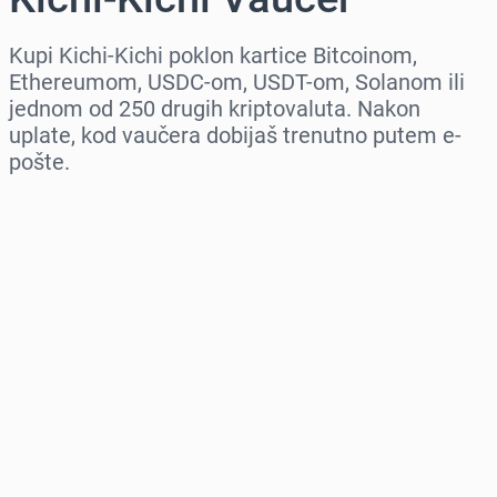
Kupi Kichi-Kichi poklon kartice Bitcoinom,
Ethereumom, USDC-om, USDT-om, Solanom ili
jednom od 250 drugih kriptovaluta. Nakon
uplate, kod vaučera dobijaš trenutno putem e-
pošte.
Izaberi region
Izaberi iznos
Procena cene