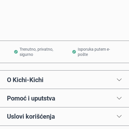
Kupi odmah
Dodaj u korpu
Trenutno, privatno,
Isporuka putem e-
sigurno
pošte
O Kichi-Kichi
Pomoć i uputstva
Uslovi korišćenja