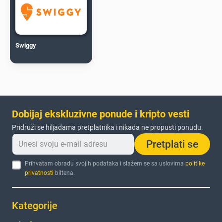
Swiggy
Dobijaj ekskluzivne ponude i kripto vesti
Pridruži se hiljadama pretplatnika i nikada ne propusti ponudu.
Pretplati se
Prihvatam obradu svojih podataka i slažem se sa uslovima
politike
privatnosti
biltena.
Kategorije