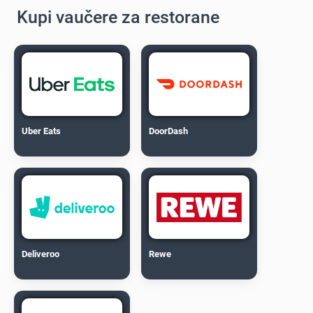
Kupi vaučere za restorane
Uber Eats
DoorDash
Deliveroo
Rewe