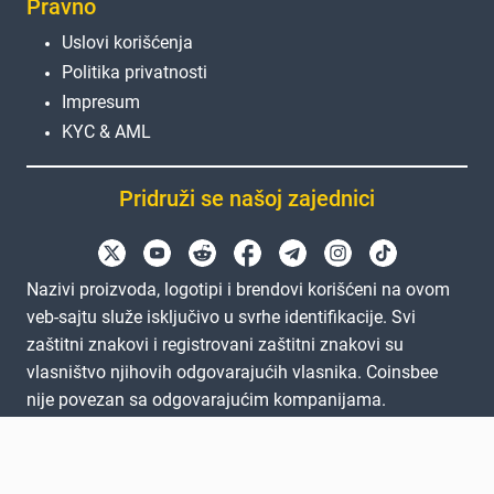
Pravno
Uslovi korišćenja
Politika privatnosti
Impresum
KYC & AML
Pridruži se našoj zajednici
Nazivi proizvoda, logotipi i brendovi korišćeni na ovom
veb-sajtu služe isključivo u svrhe identifikacije. Svi
zaštitni znakovi i registrovani zaštitni znakovi su
vlasništvo njihovih odgovarajućih vlasnika. Coinsbee
nije povezan sa odgovarajućim kompanijama.
EN
GB