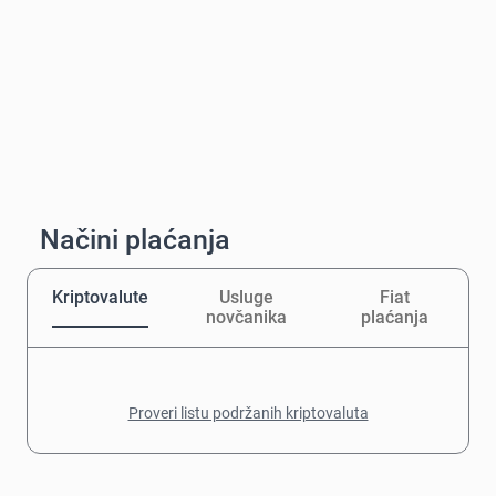
Načini plaćanja
Kriptovalute
Usluge
Fiat
novčanika
plaćanja
Proveri listu podržanih kriptovaluta