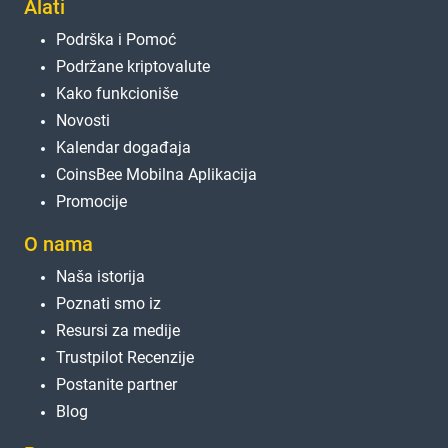
Alati
Podrška i Pomoć
Podržane kriptovalute
Kako funkcioniše
Novosti
Kalendar događaja
CoinsBee Mobilna Aplikacija
Promocije
O nama
Naša istorija
Poznati smo iz
Resursi za medije
Trustpilot Recenzije
Postanite partner
Blog