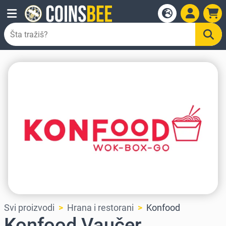
Svi proizvodi
Hrana i restorani
Konfood
Konfood Vaučer