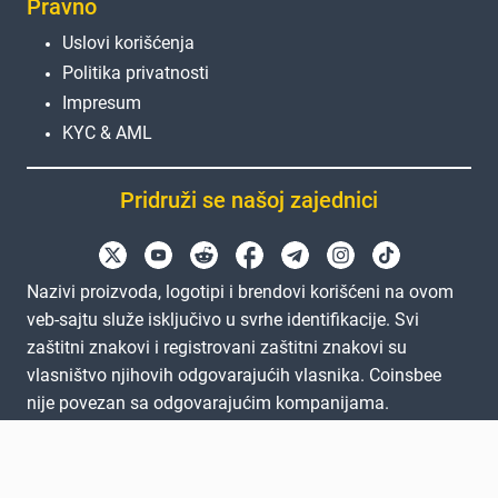
Pravno
Uslovi korišćenja
Politika privatnosti
Impresum
KYC & AML
Pridruži se našoj zajednici
Nazivi proizvoda, logotipi i brendovi korišćeni na ovom
veb-sajtu služe isključivo u svrhe identifikacije. Svi
zaštitni znakovi i registrovani zaštitni znakovi su
vlasništvo njihovih odgovarajućih vlasnika. Coinsbee
nije povezan sa odgovarajućim kompanijama.
EN
GB