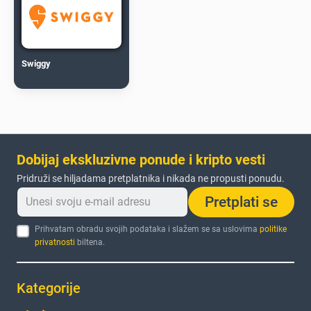
Swiggy
Dobijaj ekskluzivne ponude i kripto vesti
Pridruži se hiljadama pretplatnika i nikada ne propusti ponudu.
Pretplati se
Prihvatam obradu svojih podataka i slažem se sa uslovima
politike
privatnosti
biltena.
Kategorije