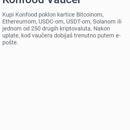
Kupi Konfood poklon kartice Bitcoinom,
Ethereumom, USDC-om, USDT-om, Solanom ili
jednom od 250 drugih kriptovaluta. Nakon
uplate, kod vaučera dobijaš trenutno putem e-
pošte.
Izaberi region
Izaberi iznos
Procena cene