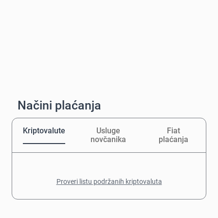
Načini plaćanja
Kriptovalute
Usluge
Fiat
novčanika
plaćanja
Proveri listu podržanih kriptovaluta