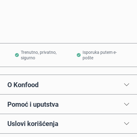
Kupi odmah
Dodaj u korpu
Trenutno, privatno,
Isporuka putem e-
sigurno
pošte
O Konfood
Pomoć i uputstva
Uslovi korišćenja