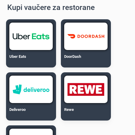
Kupi vaučere za restorane
Uber Eats
DoorDash
Deliveroo
Rewe