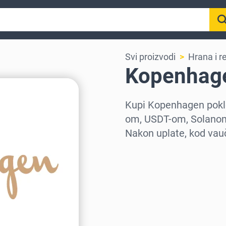
Svi proizvodi
Hrana i r
Kopenhag
Kupi Kopenhagen pokl
om, USDT-om, Solanom 
Nakon uplate, kod vau
Izaberi region
Izaberi iznos