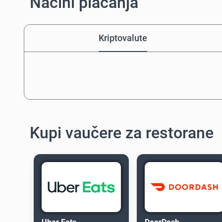
Načini plaćanja
Kriptovalute
Kupi vaučere za restorane