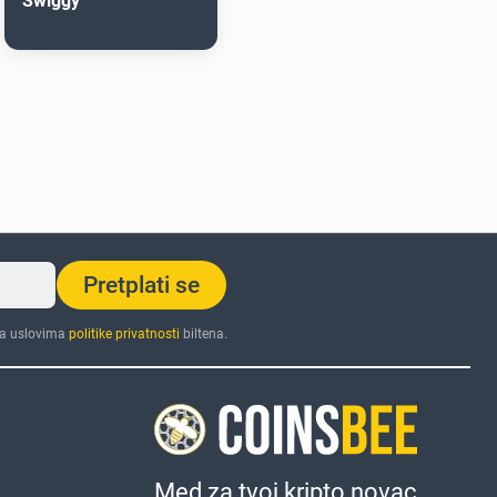
Swiggy
Pretplati se
sa uslovima
politike privatnosti
biltena.
Med za tvoj kripto novac