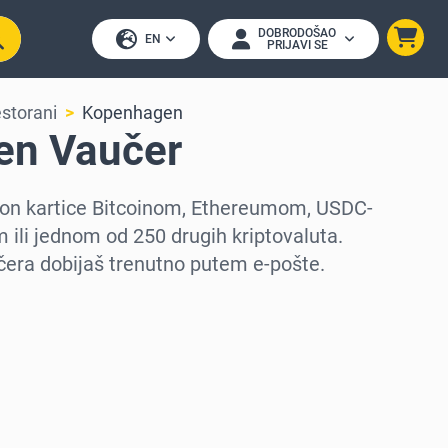
DOBRODOŠAO
EN
PRIJAVI SE
estorani
Kopenhagen
en Vaučer
on kartice Bitcoinom, Ethereumom, USDC-
ili jednom od 250 drugih kriptovaluta.
čera dobijaš trenutno putem e-pošte.