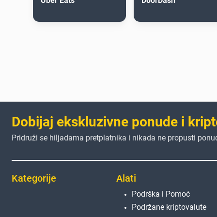
Uber Eats
DoorDash
Dobijaj ekskluzivne ponude i kript
Pridruži se hiljadama pretplatnika i nikada ne propusti ponu
Kategorije
Alati
Podrška i Pomoć
Podržane kriptovalute