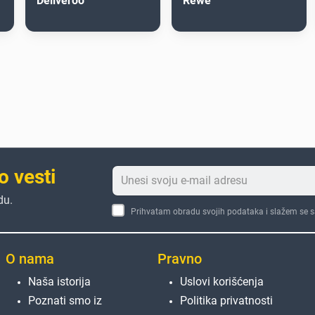
Deliveroo
Rewe
o vesti
du.
Prihvatam obradu svojih podataka i slažem se 
O nama
Pravno
Naša istorija
Uslovi korišćenja
Poznati smo iz
Politika privatnosti