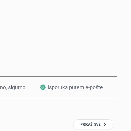
Kupi odmah
Dodaj u korpu
tno, sigurno
Isporuka putem e-pošte
PRIKAŽI SVE