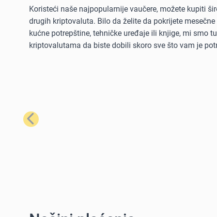
Koristeći naše najpopularnije vaučere, možete kupiti šir
drugih kriptovaluta. Bilo da želite da pokrijete mesečne
kućne potrepštine, tehničke uređaje ili knjige, mi smo 
kriptovalutama da biste dobili skoro sve što vam je pot
Prethodno