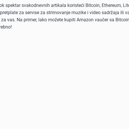
ok spektar svakodnevnih artikala koristeći Bitcoin, Ethereum, Li
 pretplate za servise za strimovanje muzike i video sadržaja ili 
tu za vas. Na primer, lako možete kupiti Amazon vaučer sa Bitcoi
rebno!