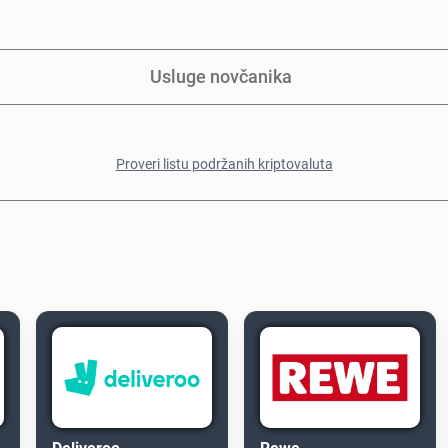
Usluge novčanika
Proveri listu podržanih kriptovaluta