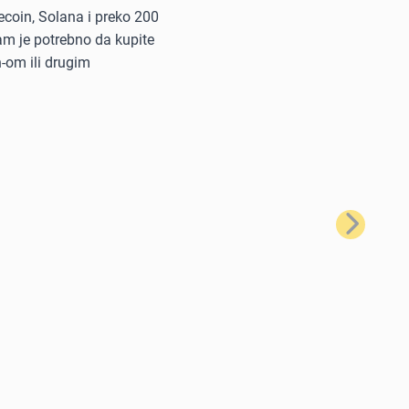
tecoin, Solana i preko 200
vam je potrebno da kupite
n-om ili drugim
Sledeće