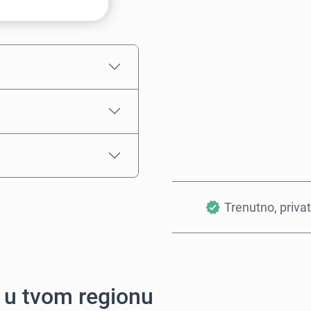
Procena cene
Trenutno, priva
i u tvom regionu