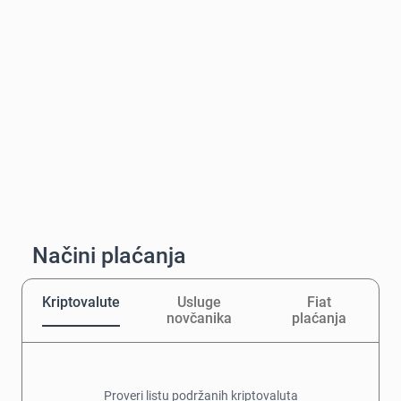
Načini plaćanja
Kriptovalute
Usluge
Fiat
novčanika
plaćanja
Proveri listu podržanih kriptovaluta