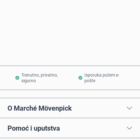
Kupi odmah
Dodaj u korpu
Trenutno, privatno,
Isporuka putem e-
sigurno
pošte
O Marché Mövenpick
Pomoć i uputstva