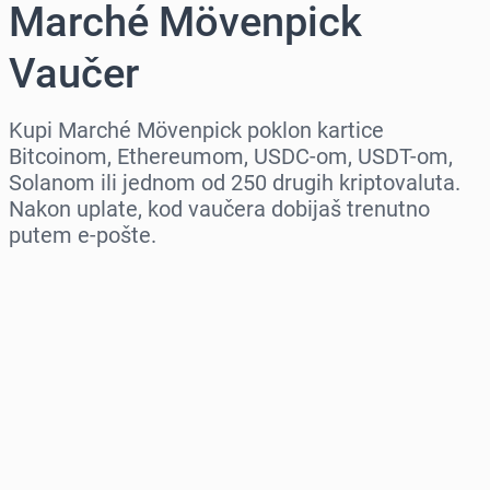
Marché Mövenpick
Vaučer
Kupi Marché Mövenpick poklon kartice
Bitcoinom, Ethereumom, USDC-om, USDT-om,
Solanom ili jednom od 250 drugih kriptovaluta.
Nakon uplate, kod vaučera dobijaš trenutno
putem e-pošte.
Izaberi region
Izaberi iznos
Procena cene