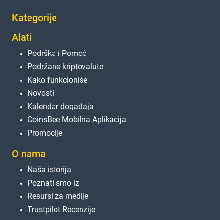
Kategorije
Alati
Podrška i Pomoć
Podržane kriptovalute
Kako funkcioniše
Novosti
Kalendar događaja
CoinsBee Mobilna Aplikacija
Promocije
O nama
Naša istorija
Poznati smo iz
Resursi za medije
Trustpilot Recenzije