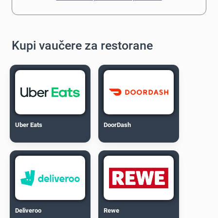
Kupi vaučere za restorane
Uber Eats
DoorDash
Deliveroo
Rewe