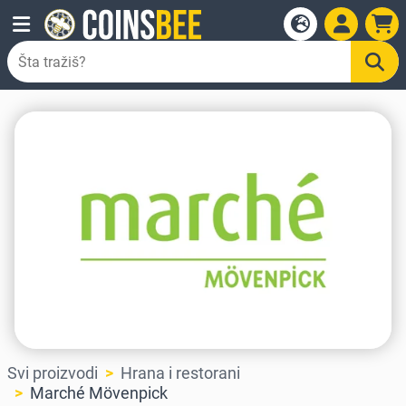
Svi proizvodi
Hrana i restorani
Marché Mövenpick