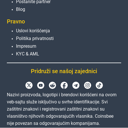
Postanite partner
Blog
Pravno
Uslovi korišćenja
Politika privatnosti
Impresum
KYC & AML
Pridruži se našoj zajednici
Nazivi proizvoda, logotipi i brendovi korišćeni na ovom
veb-sajtu služe isključivo u svrhe identifikacije. Svi
zaštitni znakovi i registrovani zaštitni znakovi su
vlasništvo njihovih odgovarajućih vlasnika. Coinsbee
nije povezan sa odgovarajućim kompanijama.