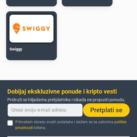
Swiggy
Dobijaj ekskluzivne ponude i kripto vesti
Pridruži se hiljadama pretplatnika i nikada ne propusti ponudu.
Pretplati se
Prihvatam obradu svojih podataka i slažem se sa uslovima
politike
privatnosti
biltena.