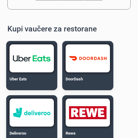
Kupi vaučere za restorane
Uber Eats
DoorDash
Deliveroo
Rewe