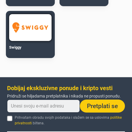
Swiggy
Dobijaj ekskluzivne ponude i kripto vesti
Pridruži se hiljadama pretplatnika i nikada ne propusti ponudu.
Pretplati se
Prihvatam obradu svojih podataka i slažem se sa uslovima
politike
privatnosti
biltena.