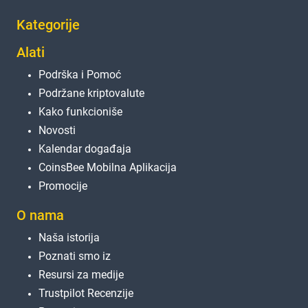
Kategorije
Alati
Podrška i Pomoć
Podržane kriptovalute
Kako funkcioniše
Novosti
Kalendar događaja
CoinsBee Mobilna Aplikacija
Promocije
O nama
Naša istorija
Poznati smo iz
Resursi za medije
Trustpilot Recenzije