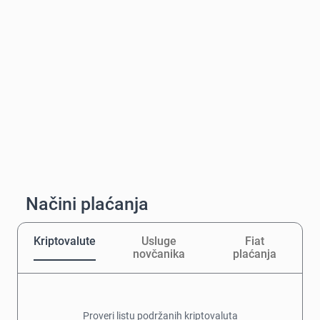
Načini plaćanja
Kriptovalute
Usluge
Fiat
novčanika
plaćanja
Proveri listu podržanih kriptovaluta