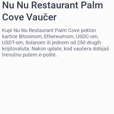
Nu Nu Restaurant Palm
Cove Vaučer
Kupi Nu Nu Restaurant Palm Cove poklon
kartice Bitcoinom, Ethereumom, USDC-om,
USDT-om, Solanom ili jednom od 250 drugih
kriptovaluta. Nakon uplate, kod vaučera dobijaš
trenutno putem e-pošte.
Izaberi region
Izaberi iznos
Procena cene