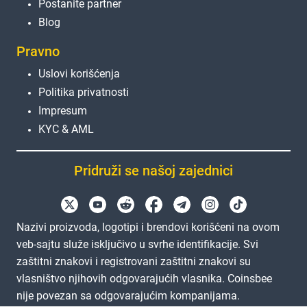
Postanite partner
Blog
Pravno
Uslovi korišćenja
Politika privatnosti
Impresum
KYC & AML
Pridruži se našoj zajednici
Nazivi proizvoda, logotipi i brendovi korišćeni na ovom
veb-sajtu služe isključivo u svrhe identifikacije. Svi
zaštitni znakovi i registrovani zaštitni znakovi su
vlasništvo njihovih odgovarajućih vlasnika. Coinsbee
nije povezan sa odgovarajućim kompanijama.