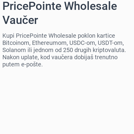
PricePointe Wholesale
Vaučer
Kupi PricePointe Wholesale poklon kartice
Bitcoinom, Ethereumom, USDC-om, USDT-om,
Solanom ili jednom od 250 drugih kriptovaluta.
Nakon uplate, kod vaučera dobijaš trenutno
putem e-pošte.
Izaberi region
Izaberi iznos
Procena cene