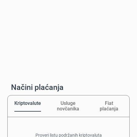
Načini plaćanja
Kriptovalute
Usluge
Fiat
novčanika
plaćanja
Proveri listu podržanih kriptovaluta