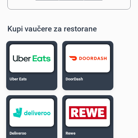
Kupi vaučere za restorane
Uber Eats
DoorDash
Deliveroo
Rewe