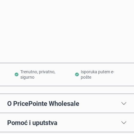
Kupi odmah
Dodaj u korpu
Trenutno, privatno,
Isporuka putem e-
sigurno
pošte
O PricePointe Wholesale
Pomoć i uputstva