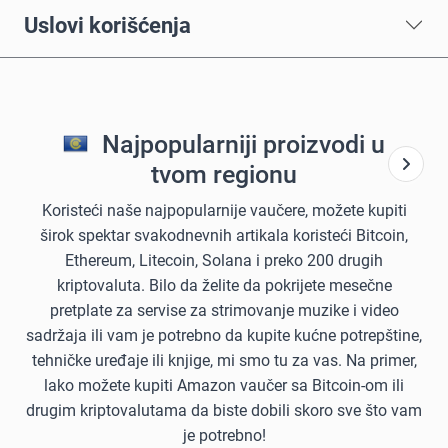
Uslovi korišćenja
Najpopularniji proizvodi u
tvom regionu
Koristeći naše najpopularnije vaučere, možete kupiti
širok spektar svakodnevnih artikala koristeći Bitcoin,
Ethereum, Litecoin, Solana i preko 200 drugih
kriptovaluta. Bilo da želite da pokrijete mesečne
pretplate za servise za strimovanje muzike i video
sadržaja ili vam je potrebno da kupite kućne potrepštine,
tehničke uređaje ili knjige, mi smo tu za vas. Na primer,
lako možete kupiti Amazon vaučer sa Bitcoin-om ili
drugim kriptovalutama da biste dobili skoro sve što vam
je potrebno!