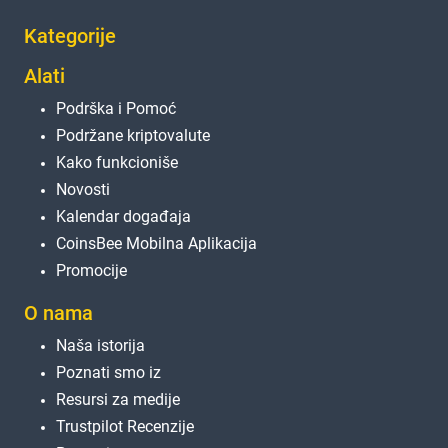
Kategorije
Alati
Podrška i Pomoć
Podržane kriptovalute
Kako funkcioniše
Novosti
Kalendar događaja
CoinsBee Mobilna Aplikacija
Promocije
O nama
Naša istorija
Poznati smo iz
Resursi za medije
Trustpilot Recenzije