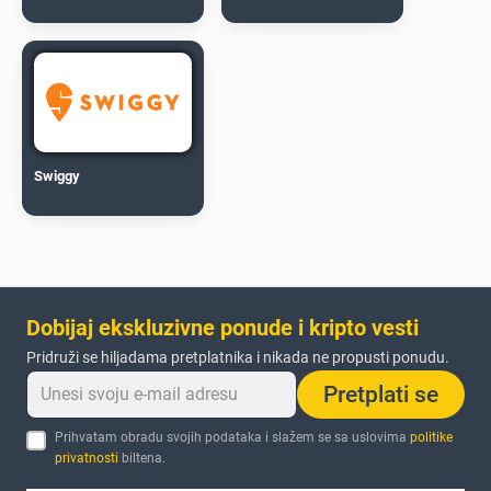
Swiggy
Dobijaj ekskluzivne ponude i kripto vesti
Pridruži se hiljadama pretplatnika i nikada ne propusti ponudu.
Pretplati se
Prihvatam obradu svojih podataka i slažem se sa uslovima
politike
privatnosti
biltena.