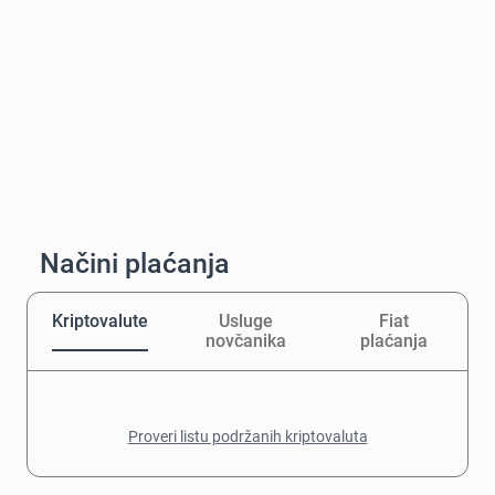
Načini plaćanja
Kriptovalute
Usluge
Fiat
novčanika
plaćanja
Proveri listu podržanih kriptovaluta