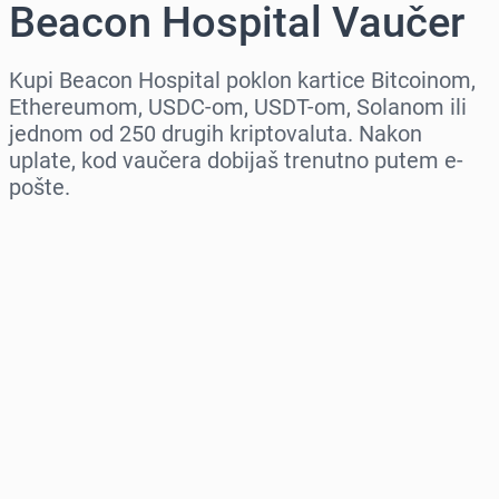
Beacon Hospital Vaučer
Kupi Beacon Hospital poklon kartice Bitcoinom,
Ethereumom, USDC-om, USDT-om, Solanom ili
jednom od 250 drugih kriptovaluta. Nakon
uplate, kod vaučera dobijaš trenutno putem e-
pošte.
Izaberi region
Izaberi iznos
Procena cene