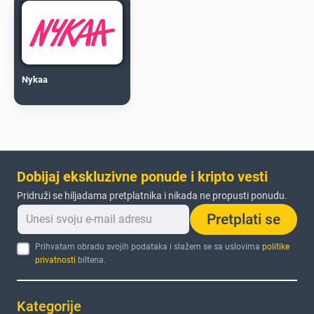
Nykaa
Dobijaj ekskluzivne ponude i kripto vesti
Pridruži se hiljadama pretplatnika i nikada ne propusti ponudu.
Pretplati se
Prihvatam obradu svojih podataka i slažem se sa uslovima
politike
privatnosti
biltena.
Kategorije