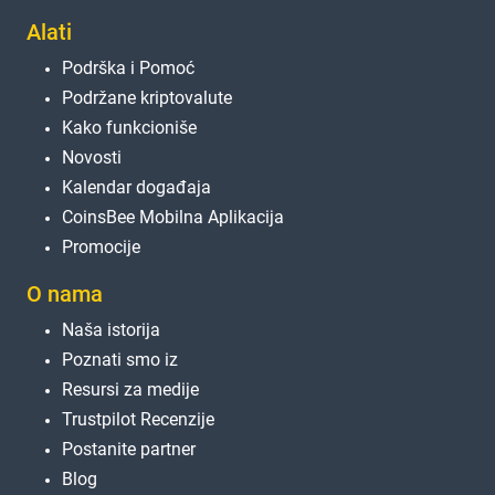
Alati
Podrška i Pomoć
Podržane kriptovalute
Kako funkcioniše
Novosti
Kalendar događaja
CoinsBee Mobilna Aplikacija
Promocije
O nama
Naša istorija
Poznati smo iz
Resursi za medije
Trustpilot Recenzije
Postanite partner
Blog