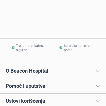
Kupi odmah
Dodaj u korpu
Trenutno, privatno,
Isporuka putem e-
sigurno
pošte
O Beacon Hospital
Pomoć i uputstva
Uslovi korišćenja