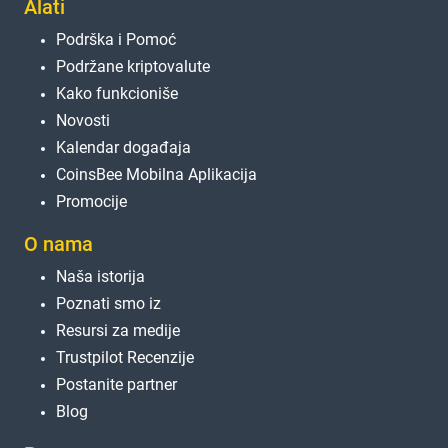
Alati
Podrška i Pomoć
Podržane kriptovalute
Kako funkcioniše
Novosti
Kalendar događaja
CoinsBee Mobilna Aplikacija
Promocije
O nama
Naša istorija
Poznati smo iz
Resursi za medije
Trustpilot Recenzije
Postanite partner
Blog