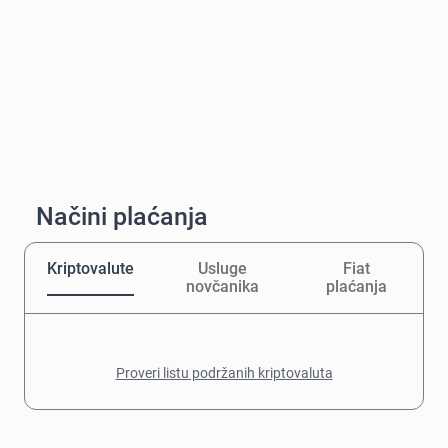
Načini plaćanja
Kriptovalute
Usluge
Fiat
novčanika
plaćanja
Proveri listu podržanih kriptovaluta