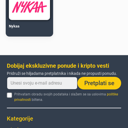
Nykaa
Dobijaj ekskluzivne ponude i kripto vesti
Pridruži se hiljadama pretplatnika i nikada ne propusti ponudu.
Pretplati se
Prihvatam obradu svojih podataka i slažem se sa uslovima
politike
privatnosti
biltena.
Kategorije