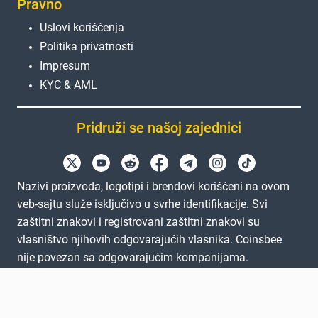
Pravno
Uslovi korišćenja
Politika privatnosti
Impresum
KYC & AML
Pridruži se našoj zajednici
Nazivi proizvoda, logotipi i brendovi korišćeni na ovom
veb-sajtu služe isključivo u svrhe identifikacije. Svi
zaštitni znakovi i registrovani zaštitni znakovi su
vlasništvo njihovih odgovarajućih vlasnika. Coinsbee
nije povezan sa odgovarajućim kompanijama.
EN
GB