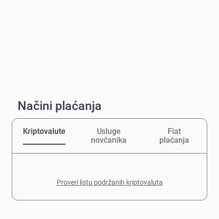
Načini plaćanja
Kriptovalute
Usluge
Fiat
novčanika
plaćanja
Proveri listu podržanih kriptovaluta