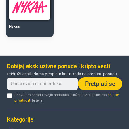
Nykaa
Dobijaj ekskluzivne ponude i kripto vesti
Pridruži se hiljadama pretplatnika i nikada ne propusti ponudu.
Pretplati se
Prihvatam obradu svojih podataka i slažem se sa uslovima
politike
privatnosti
biltena.
Kategorije