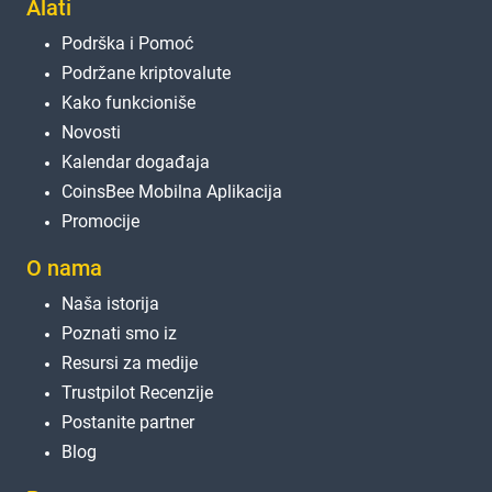
Alati
Podrška i Pomoć
Podržane kriptovalute
Kako funkcioniše
Novosti
Kalendar događaja
CoinsBee Mobilna Aplikacija
Promocije
O nama
Naša istorija
Poznati smo iz
Resursi za medije
Trustpilot Recenzije
Postanite partner
Blog