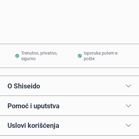
Kupi odmah
Dodaj u korpu
Trenutno, privatno,
Isporuka putem e-
sigurno
pošte
O Shiseido
Pomoć i uputstva
Uslovi korišćenja