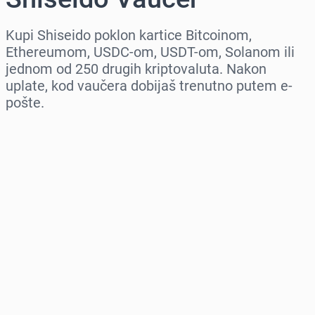
Kupi Shiseido poklon kartice Bitcoinom,
Ethereumom, USDC-om, USDT-om, Solanom ili
jednom od 250 drugih kriptovaluta. Nakon
uplate, kod vaučera dobijaš trenutno putem e-
pošte.
Izaberi region
Izaberi iznos
Procena cene