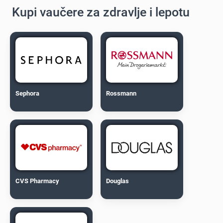
Kupi vaučere za zdravlje i lepotu
Sephora
Rossmann
CVS Pharmacy
Douglas