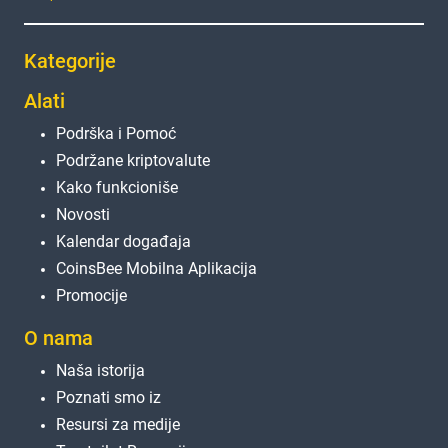
Kategorije
Alati
Podrška i Pomoć
Podržane kriptovalute
Kako funkcioniše
Novosti
Kalendar događaja
CoinsBee Mobilna Aplikacija
Promocije
O nama
Naša istorija
Poznati smo iz
Resursi za medije