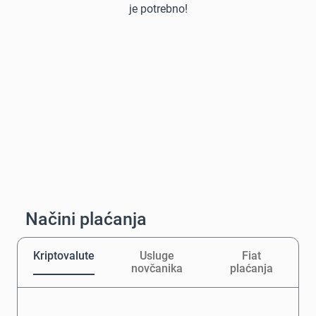
je potrebno!
Načini plaćanja
Kriptovalute
Usluge
Fiat
novčanika
plaćanja