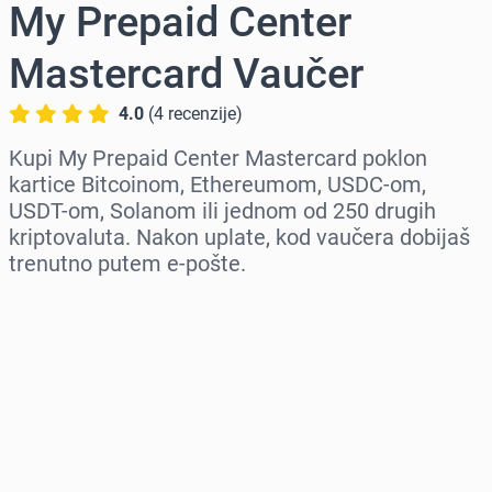
My Prepaid Center
Mastercard Vaučer
4.0
(
4
recenzije
)
Kupi My Prepaid Center Mastercard poklon
kartice Bitcoinom, Ethereumom, USDC-om,
USDT-om, Solanom ili jednom od 250 drugih
kriptovaluta. Nakon uplate, kod vaučera dobijaš
trenutno putem e-pošte.
Izaberi region
Izaberi iznos