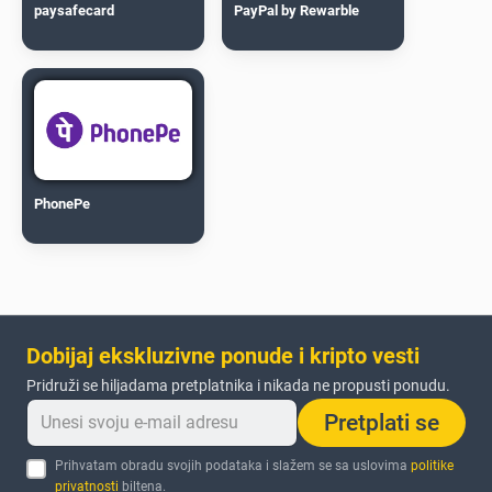
paysafecard
PayPal by Rewarble
PhonePe
Dobijaj ekskluzivne ponude i kripto vesti
Pridruži se hiljadama pretplatnika i nikada ne propusti ponudu.
Pretplati se
Prihvatam obradu svojih podataka i slažem se sa uslovima
politike
privatnosti
biltena.