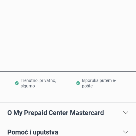
Procena cene
Kupi odmah
Dodaj u korpu
Trenutno, privatno,
Isporuka putem e-
sigurno
pošte
O My Prepaid Center Mastercard
Pomoć i uputstva