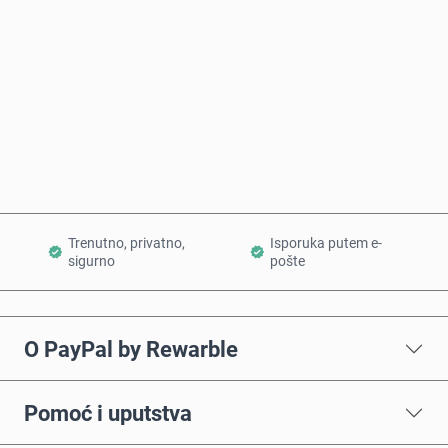
Kupi odmah
Dodaj u korpu
Trenutno, privatno,
Isporuka putem e-
sigurno
pošte
O PayPal by Rewarble
Pomoć i uputstva