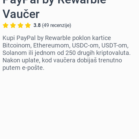
Vaučer
3.8
(
49
recenzije
)
Kupi PayPal by Rewarble poklon kartice
Bitcoinom, Ethereumom, USDC-om, USDT-om,
Solanom ili jednom od 250 drugih kriptovaluta.
Nakon uplate, kod vaučera dobijaš trenutno
putem e-pošte.
Izaberi region
Izaberi iznos
Procena cene