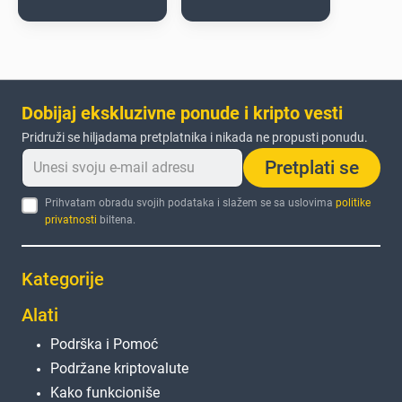
Dobijaj ekskluzivne ponude i kripto vesti
Pridruži se hiljadama pretplatnika i nikada ne propusti ponudu.
Pretplati se
Prihvatam obradu svojih podataka i slažem se sa uslovima
politike
privatnosti
biltena.
Kategorije
Alati
Podrška i Pomoć
Podržane kriptovalute
Kako funkcioniše