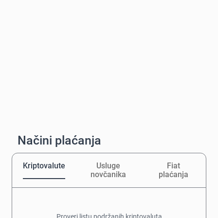
Načini plaćanja
Kriptovalute
Usluge
Fiat
novčanika
plaćanja
Proveri listu podržanih kriptovaluta