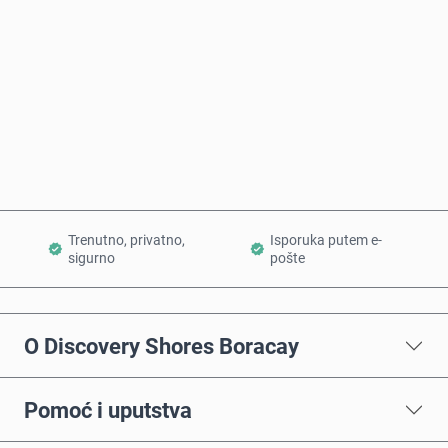
Kupi odmah
Dodaj u korpu
Trenutno, privatno,
Isporuka putem e-
sigurno
pošte
O Discovery Shores Boracay
Pomoć i uputstva