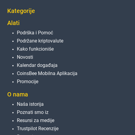
Kategorije
Alati
Podrška i Pomoć
Podržane kriptovalute
Kako funkcioniše
Novosti
Kalendar događaja
CoinsBee Mobilna Aplikacija
Promocije
O nama
Naša istorija
Poznati smo iz
Resursi za medije
Trustpilot Recenzije