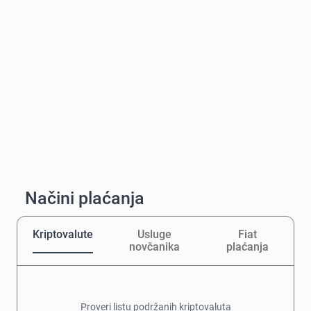
Načini plaćanja
Kriptovalute
Usluge
Fiat
novčanika
plaćanja
Proveri listu podržanih kriptovaluta