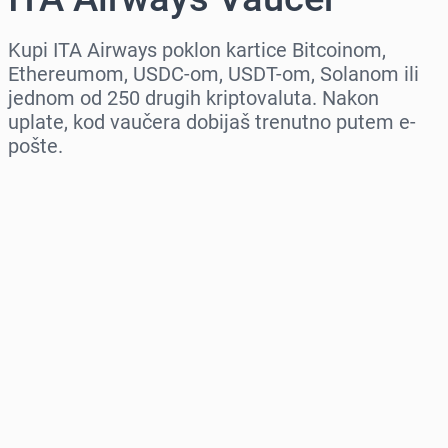
Kupi ITA Airways poklon kartice Bitcoinom,
Ethereumom, USDC-om, USDT-om, Solanom ili
jednom od 250 drugih kriptovaluta. Nakon
uplate, kod vaučera dobijaš trenutno putem e-
pošte.
Izaberi region
Izaberi iznos
Procena cene