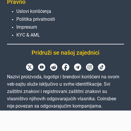
Pravno
Uslovi korišćenja
Politika privatnosti
Impresum
KYC & AML
Pridruži se našoj zajednici
Nazivi proizvoda, logotipi i brendovi korišćeni na ovom
veb-sajtu služe isključivo u svrhe identifikacije. Svi
zaštitni znakovi i registrovani zaštitni znakovi su
vlasništvo njihovih odgovarajućih vlasnika. Coinsbee
nije povezan sa odgovarajućim kompanijama.
EN
GB