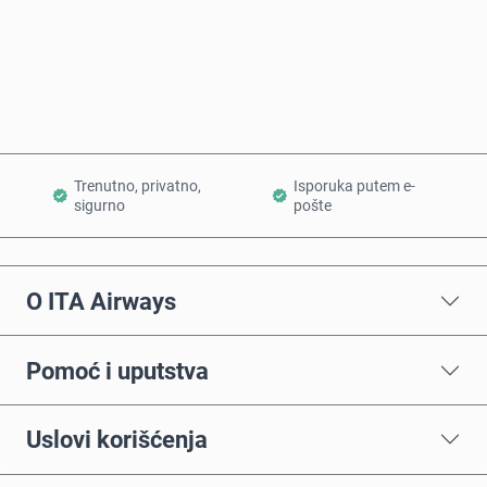
Kupi odmah
Dodaj u korpu
Trenutno, privatno,
Isporuka putem e-
sigurno
pošte
O ITA Airways
Pomoć i uputstva
Uslovi korišćenja