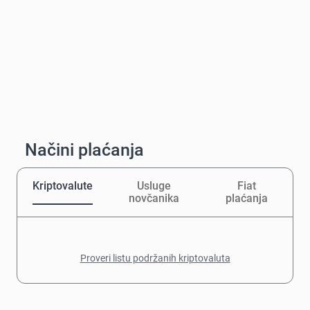
Načini plaćanja
Kriptovalute
Usluge
Fiat
novčanika
plaćanja
Proveri listu podržanih kriptovaluta