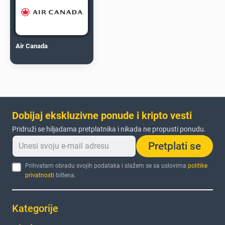
Air Canada
Dobijaj ekskluzivne ponude i kripto vesti
Pridruži se hiljadama pretplatnika i nikada ne propusti ponudu.
Pretplati se
Prihvatam obradu svojih podataka i slažem se sa uslovima
politike
privatnosti
biltena.
Kategorije