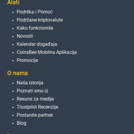
Alati
Podrška i Pomoć
Podržane kriptovalute
Kako funkcioniše
Novosti
Kalendar događaja
CoinsBee Mobilna Aplikacija
Promocije
O nama
Naša istorija
Poznati smo iz
Resursi za medije
Trustpilot Recenzije
Postanite partner
Blog