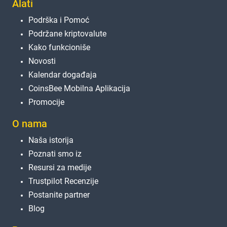
Alati
Podrška i Pomoć
Podržane kriptovalute
Kako funkcioniše
Novosti
Kalendar događaja
CoinsBee Mobilna Aplikacija
Promocije
O nama
Naša istorija
Poznati smo iz
Resursi za medije
Trustpilot Recenzije
Postanite partner
Blog