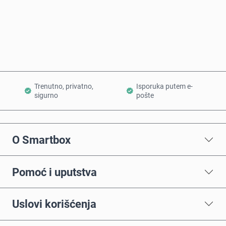
Kupi odmah
Dodaj u korpu
Trenutno, privatno,
Isporuka putem e-
sigurno
pošte
O Smartbox
Pomoć i uputstva
Uslovi korišćenja