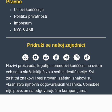
Pravno
Uslovi korišćenja
Politika privatnosti
Impresum
KYC & AML
Pridruži se našoj zajednici
Nazivi proizvoda, logotipi i brendovi korišćeni na ovom
veb-sajtu služe isključivo u svrhe identifikacije. Svi
zaštitni znakovi i registrovani zaštitni znakovi su
vlasništvo njihovih odgovarajućih vlasnika. Coinsbee
nije povezan sa odgovarajućim kompanijama.
EN
GB