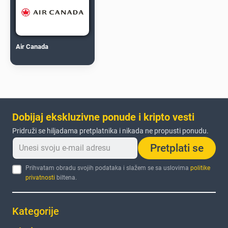
Air Canada
Dobijaj ekskluzivne ponude i kripto vesti
Pridruži se hiljadama pretplatnika i nikada ne propusti ponudu.
Pretplati se
Prihvatam obradu svojih podataka i slažem se sa uslovima
politike
privatnosti
biltena.
Kategorije