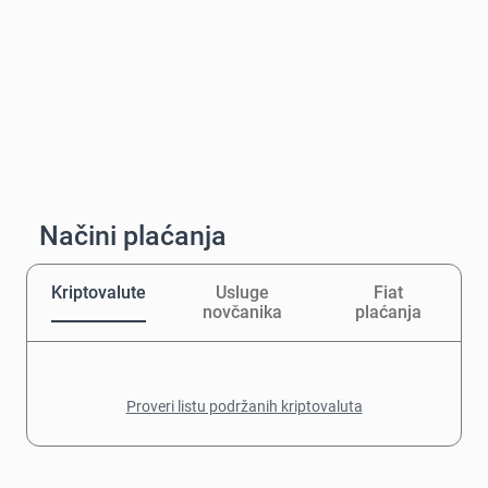
Načini plaćanja
Kriptovalute
Usluge
Fiat
novčanika
plaćanja
Proveri listu podržanih kriptovaluta