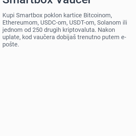
Kupi Smartbox poklon kartice Bitcoinom,
Ethereumom, USDC-om, USDT-om, Solanom ili
jednom od 250 drugih kriptovaluta. Nakon
uplate, kod vaučera dobijaš trenutno putem e-
pošte.
Izaberi region
Izaberi iznos
Procena cene