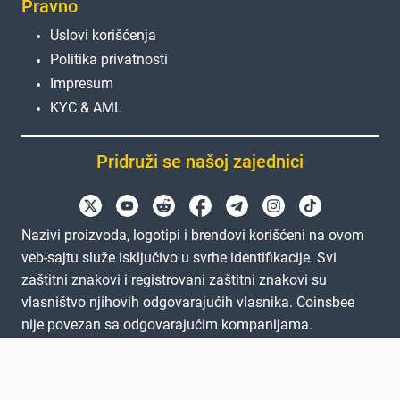
Pravno
Uslovi korišćenja
Politika privatnosti
Impresum
KYC & AML
Pridruži se našoj zajednici
Nazivi proizvoda, logotipi i brendovi korišćeni na ovom
veb-sajtu služe isključivo u svrhe identifikacije. Svi
zaštitni znakovi i registrovani zaštitni znakovi su
vlasništvo njihovih odgovarajućih vlasnika. Coinsbee
nije povezan sa odgovarajućim kompanijama.
EN
GB