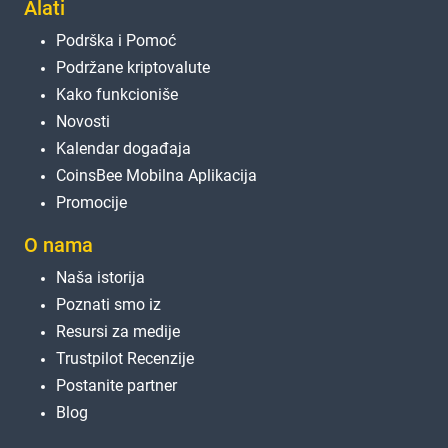
Alati
Podrška i Pomoć
Podržane kriptovalute
Kako funkcioniše
Novosti
Kalendar događaja
CoinsBee Mobilna Aplikacija
Promocije
O nama
Naša istorija
Poznati smo iz
Resursi za medije
Trustpilot Recenzije
Postanite partner
Blog