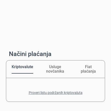
Načini plaćanja
Kriptovalute
Usluge
Fiat
novčanika
plaćanja
Proveri listu podržanih kriptovaluta