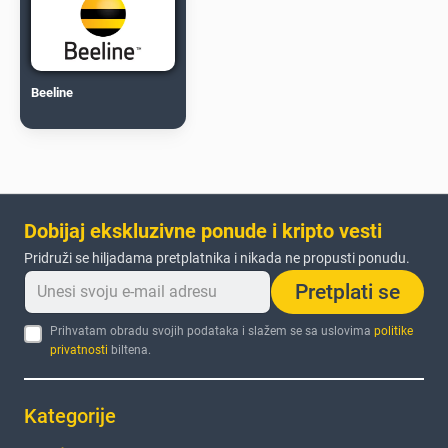
Beeline
Dobijaj ekskluzivne ponude i kripto vesti
Pridruži se hiljadama pretplatnika i nikada ne propusti ponudu.
Pretplati se
Prihvatam obradu svojih podataka i slažem se sa uslovima
politike
privatnosti
biltena.
Kategorije