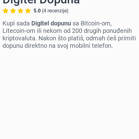
5.0
(
4
recenzije
)
Kupi sada
Digitel dopunu
sa Bitcoin-om,
Litecoin-om ili nekom od 200 drugih ponuđenih
kriptovaluta. Nakon što platiš, odmah ćeš primiti
dopunu direktno na svoj mobilni telefon.
Izaberi region
Izaberi iznos
Procena cene