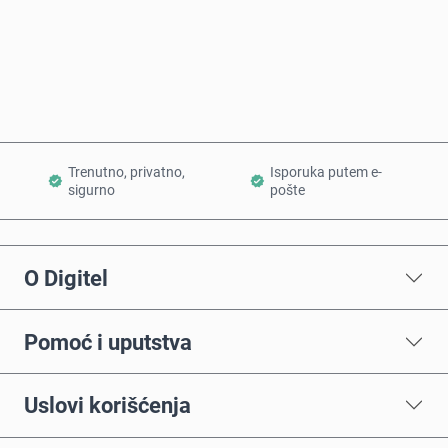
Kupi odmah
Dodaj u korpu
Trenutno, privatno,
Isporuka putem e-
sigurno
pošte
O Digitel
Pomoć i uputstva
Uslovi korišćenja