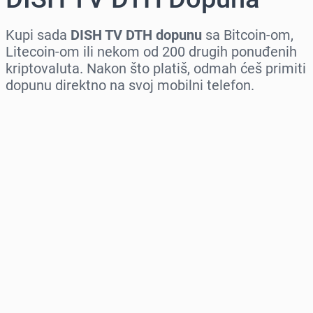
Kupi sada
DISH TV DTH dopunu
sa Bitcoin-om,
Litecoin-om ili nekom od 200 drugih ponuđenih
kriptovaluta. Nakon što platiš, odmah ćeš primiti
dopunu direktno na svoj mobilni telefon.
Izaberi region
Izaberi iznos
Procena cene
Kupi odmah