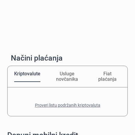
Načini plaćanja
Kriptovalute
Usluge
Fiat
novčanika
plaćanja
Proveri listu podržanih kriptovaluta