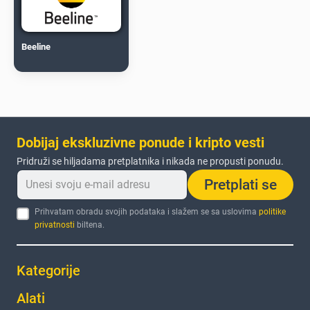
Beeline
Dobijaj ekskluzivne ponude i kripto vesti
Pridruži se hiljadama pretplatnika i nikada ne propusti ponudu.
Pretplati se
Prihvatam obradu svojih podataka i slažem se sa uslovima
politike
privatnosti
biltena.
Kategorije
Alati