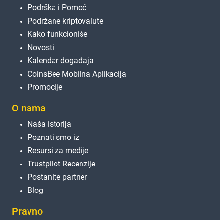
Podrška i Pomoć
Podržane kriptovalute
Kako funkcioniše
Novosti
Kalendar događaja
CoinsBee Mobilna Aplikacija
Promocije
O nama
Naša istorija
Poznati smo iz
Resursi za medije
Trustpilot Recenzije
Postanite partner
Blog
Pravno