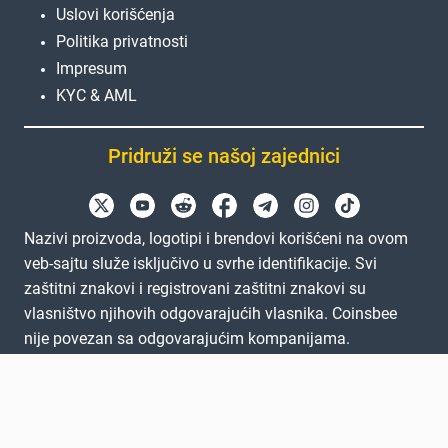
Uslovi korišćenja
Politika privatnosti
Impresum
KYC & AML
Pridruži se našoj zajednici
Nazivi proizvoda, logotipi i brendovi korišćeni na ovom
veb-sajtu služe isključivo u svrhe identifikacije. Svi
zaštitni znakovi i registrovani zaštitni znakovi su
vlasništvo njihovih odgovarajućih vlasnika. Coinsbee
nije povezan sa odgovarajućim kompanijama.
EN
GB