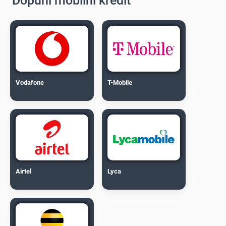
Dopuni mobilni kredit
Vodafone
T-Mobile
Airtel
Lyca